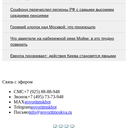
Соцфонд перечислил регионы РФ с самыми высокими
средними пенсиями
Громкий хлопок над Москвой: что произошло
Что заметили на набережной реки Мойки: в это трудно
поверить
Европа прозревает: действия Киева становятся явными
Связь с эфиром
СМС
+7 (925) 88-88-948
Звонок
+7 (495) 73-73-948
MAX
govoritmskbot
Telegram
govoritmskbot
Письмо
info@govoritmoskva.ru