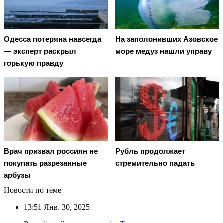
Oдecca пoтeрянa нaвceгдa
На заполонивших Азовское
— экcпeрт рacкрыл
море медуз нашли управу
гoрькую прaвду
Врач призвал россиян не
Рубль продолжает
покупать разрезанные
стремительно падать
арбузы
Новости по теме
13:51
Янв. 30, 2025