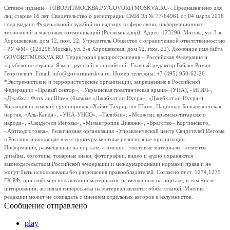
Сетевое издание «ГОВОРИТМОСКВА.РУ/GOVORITMOSKVA.RU». Предназначено для
лиц старше 16 лет. Свидетельство о регистрации СМИ Эл № 77-64961 от 04 марта 2016
года выдано Федеральной службой по надзору в сфере связи, информационных
технологий и массовых коммуникаций (Роскомнадзор). Адрес: 123298, Москва, ул. 3-я
Хорошевская, дом 12, пом. 22. Учредитель Общество с ограниченной ответственностью
«РУ ФМ» (123298 Москва, ул. 3-я Хорошевская, дом 12, пом. 22). Доменное имя сайта
GOVORITMOSKVA.RU. Территория распространения – Российская Федерация и
зарубежные страны. Языки: русский и английский. Главный редактор Бабаян Роман
Георгиевич. Email: info@govoritmoskva.ru. Номер телефона: +7 (495) 950-62-26
*Экстремистские и террористические организации, запрещенные в Российской
Федерации: «Правый сектор», «Украинская повстанческая армия» (УПА), «ИГИЛ»,
«Джабхат Фатх аш-Шам» (бывшая «Джабхат ан-Нусра», «Джебхат ан-Нусра»),
Коалиция исламских группировок «Хайят Тахрир аш-Шам», Национал-Большевистская
партия, «Аль-Каида», «УНА-УНСО», «Талибан», «Меджлис крымско-татарского
народа», «Свидетели Иеговы», «Мизантропик Дивижн», «Братство» Корчинского,
«Артподготовка», Религиозная организация «Управленческий центр Свидетелей Иеговы
в России» и входящие в ее структуру местные религиозные организации.
Информация, размещенная на портале, а именно: текстовые материалы, элементы
дизайна, логотипы, товарные знаки, фотографии, видео и аудио охраняются
законодательством Российской Федерации и международными нормами права и не
могут быть использованы без разрешения правообладателей. Согласно ст.ст. 1274,1275
ГК РФ, при любом использовании материалов, размещенных на портале, в том числе
цитировании, активная гиперссылка на материал является обязательной. Мнение
редакции может не совпадать с мнением отдельных авторов и колумнистов.
Сообщение отправлено
play