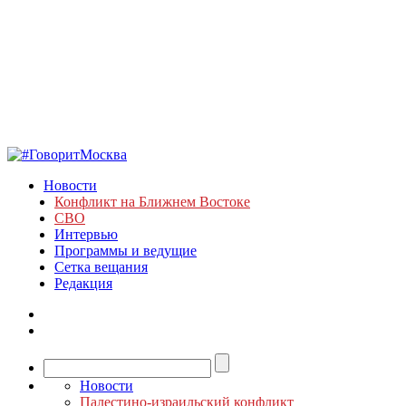
Новости
Конфликт на Ближнем Востоке
СВО
Интервью
Программы и ведущие
Сетка вещания
Редакция
Новости
Палестино-израильский конфликт