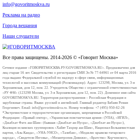
info@govoritmoskva.ru
Реклама на радио
Города вещания
Наши слушатели
Все права защищены. 2014-2026 © «Говорит Москва»
Сетевое издание «ГОВОРИТМОСКВА.РУ/GOVORITMOSKVA.RU». Предназначено для
лиц старше 16 лет. Свидетельство о регистрации СМИ Эл № 77-64961 от 04 марта 2016
года выдано Федеральной службой по надзору в сфере связи, информационных
технологий и массовых коммуникаций (Роскомнадзор). Адрес: 123298, Москва, ул. 3-я
Хорошевская, дом 12, пом. 22. Учредитель Общество с ограниченной ответственностью
«РУ ФМ» (123298 Москва, ул. 3-я Хорошевская, дом 12, пом. 22). Доменное имя сайта
GOVORITMOSKVA.RU. Территория распространения – Российская Федерация и
зарубежные страны. Языки: русский и английский. Главный редактор Бабаян Роман
Георгиевич. Email: info@govoritmoskva.ru. Номер телефона: +7 (495) 950-62-26
*Экстремистские и террористические организации, запрещенные в Российской
Федерации: «Правый сектор», «Украинская повстанческая армия» (УПА), «ИГИЛ»,
«Джабхат Фатх аш-Шам» (бывшая «Джабхат ан-Нусра», «Джебхат ан-Нусра»),
Коалиция исламских группировок «Хайят Тахрир аш-Шам», Национал-Большевистская
партия, «Аль-Каида», «УНА-УНСО», «Талибан», «Меджлис крымско-татарского
народа», «Свидетели Иеговы», «Мизантропик Дивижн», «Братство» Корчинского,