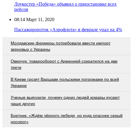
Лоукостер «Победа» объявил о приостановке всех
рейсов
08:14
Март 11, 2020
Пассажиропоток «Аэрофлота» в феврале упал на 4%
Молдавские фермеры потребовали ввести импорт
зерновых с Украины
Оверчук: товарооборот с Арменией сократился на две
трети
В Киеве грозят Варшаве польскими погромами по всей
Украине
Ученые выяснили, почему одних людей комары кусают
чаще других
Бортник: «Ждём чёрного лебедя, но куда опаснее серый
носорог»