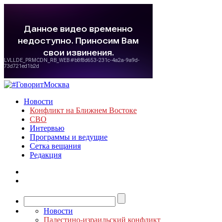
Новости
Конфликт на Ближнем Востоке
СВО
Интервью
Программы и ведущие
Сетка вещания
Редакция
Новости
Палестино-израильский конфликт