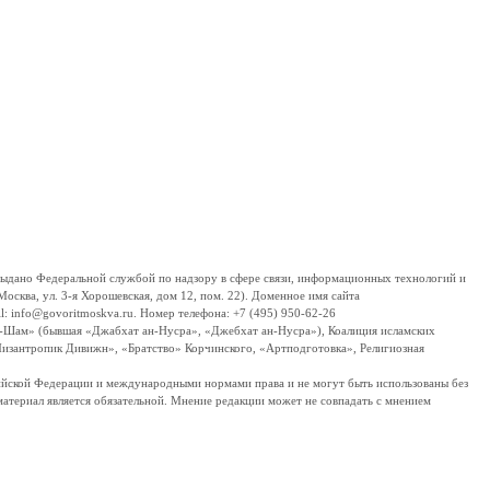
дано Федеральной службой по надзору в сфере связи, информационных технологий и
сква, ул. 3-я Хорошевская, дом 12, пом. 22). Доменное имя сайта
 info@govoritmoskva.ru. Номер телефона: +7 (495) 950-62-26
ш-Шам» (бывшая «Джабхат ан-Нусра», «Джебхат ан-Нусра»), Коалиция исламских
изантропик Дивижн», «Братство» Корчинского, «Артподготовка», Религиозная
ссийской Федерации и международными нормами права и не могут быть использованы без
материал является обязательной. Мнение редакции может не совпадать с мнением