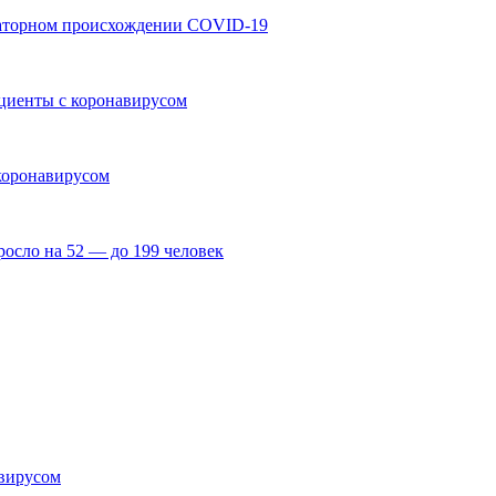
раторном происхождении COVID-19
циенты с коронавирусом
коронавирусом
росло на 52 — до 199 человек
авирусом