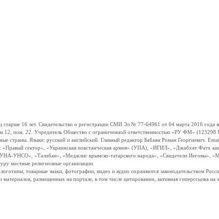
ше 16 лет. Свидетельство о регистрации СМИ Эл № 77-64961 от 04 марта 2016 года вы
ом 12, пом. 22. Учредитель Общество с ограниченной ответственностью «РУ ФМ» (123298 Мо
траны. Языки: русский и английский. Главный редактор Бабаян Роман Георгиевич. Email:
и: «Правый сектор», «Украинская повстанческая армия» (УПА), «ИГИЛ», «Джабхат Фатх а
«УНА-УНСО», «Талибан», «Меджлис крымско-татарского народа», «Свидетели Иеговы», «М
туру местные религиозные организации.
, логотипы, товарные знаки, фотографии, видео и аудио охраняются законодательством Ро
и материалов, размещенных на портале, в том числе цитировании, активная гиперссылка на 