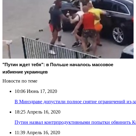
"Путин ждет тебя": в Польше началось массовое
избиение украинцев
Новости по теме
10:06
Июнь 17, 2020
В Минздраве допустили полное снятие ограничений из-за
18:25
Апрель 16, 2020
Путин назвал контрпродуктивными попытки обвинить К
11:39
Апрель 16, 2020