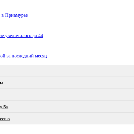
и в Приамурье
е увеличилось до 44
ой за последний месяц
ам
у Б»
оссию