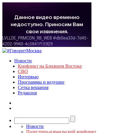
Новости
Конфликт на Ближнем Востоке
СВО
Интервью
Программы и ведущие
Сетка вещания
Редакция
Новости
Палестино-израильский конфликт