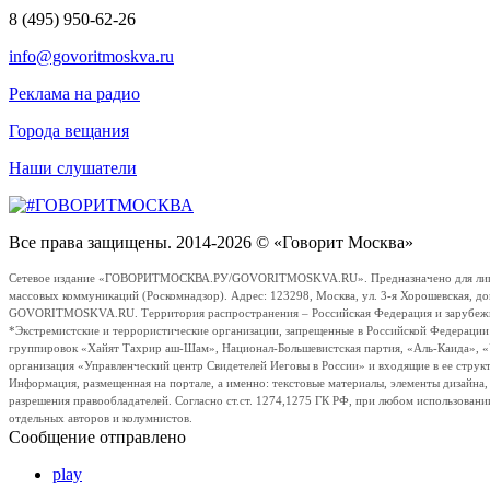
8 (495) 950-62-26
info@govoritmoskva.ru
Реклама на радио
Города вещания
Наши слушатели
Все права защищены. 2014-2026 © «Говорит Москва»
Сетевое издание «ГОВОРИТМОСКВА.РУ/GOVORITMOSKVA.RU». Предназначено для лиц стар
массовых коммуникаций (Роскомнадзор). Адрес: 123298, Москва, ул. 3-я Хорошевская, д
GOVORITMOSKVA.RU. Территория распространения – Российская Федерация и зарубежные с
*Экстремистские и террористические организации, запрещенные в Российской Федераци
группировок «Хайят Тахрир аш-Шам», Национал-Большевистская партия, «Аль-Каида», 
организация «Управленческий центр Свидетелей Иеговы в России» и входящие в ее струк
Информация, размещенная на портале, а именно: текстовые материалы, элементы дизайна
разрешения правообладателей. Согласно ст.ст. 1274,1275 ГК РФ, при любом использовани
отдельных авторов и колумнистов.
Сообщение отправлено
play