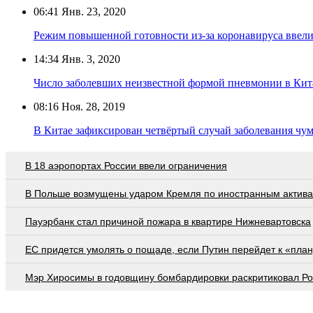
06:41
Янв. 23, 2020
Режим повышенной готовности из-за коронавируса ввел
14:34
Янв. 3, 2020
Число заболевших неизвестной формой пневмонии в Кита
08:16
Ноя. 28, 2019
В Китае зафиксирован четвёртый случай заболевания чум
В 18 аэропортах России ввели ограничения
В Польше возмущены ударом Кремля по иностранным актив
Пауэрбанк стал причиной пожара в квартире Нижневартовска
EC придется умолять о пощаде, если Путин перейдет к «план
Мэр Хиросимы в годовщину бомбардировки раскритиковал Р