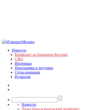
Новости
Конфликт на Ближнем Востоке
СВО
Интервью
Программы и ведущие
Сетка вещания
Редакция
Новости
Палестино-израильский конфликт