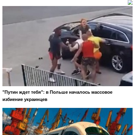
"Путин ждет тебя": в Польше началось массовое
избиение украинцев