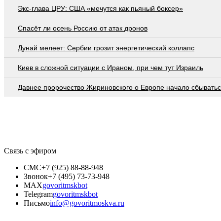
Экс-глава ЦРУ: США «мечутся как пьяный боксер»
Спасёт ли осень Россию от атак дронов
Дунай мелеет: Сербии грозит энергетический коллапс
Киев в сложной ситуации с Ираном, при чем тут Израиль
Давнее пророчество Жириновского о Европе начало сбывать
Связь с эфиром
СМС
+7 (925) 88-88-948
Звонок
+7 (495) 73-73-948
MAX
govoritmskbot
Telegram
govoritmskbot
Письмо
info@govoritmoskva.ru