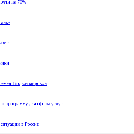
почти на 70%
омике
изис
мики
ремён Второй мировой
ю программу для сферы услуг
 ситуации в России