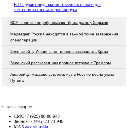
В Госдуме предложили отменить налоги для
самозанятых из-за коронавируса
ВСУ в панике перебрасывают бригады под Харьков
Медведев: Россия находится в важной точке завершения
спецоперации
Зеленский: у Украины нет планов возвращать Крым
Зеленский рассказал, как прошла встреча с Трампом
Австрийцы массово устремились в Россию после указа
Путина
Связь с эфиром
СМС
+7 (925) 88-88-948
Звонок
+7 (495) 73-73-948
MAX
govoritmskbot