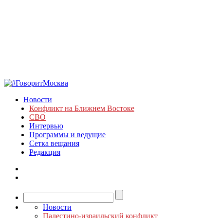
Новости
Конфликт на Ближнем Востоке
СВО
Интервью
Программы и ведущие
Сетка вещания
Редакция
Новости
Палестино-израильский конфликт