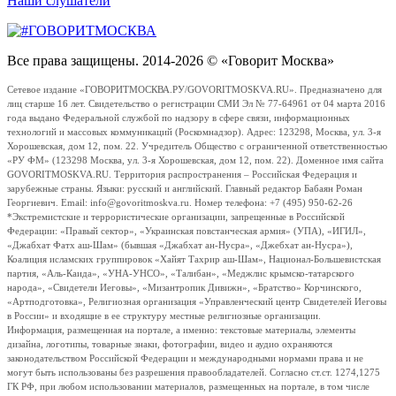
Наши слушатели
Все права защищены. 2014-2026 © «Говорит Москва»
Сетевое издание «ГОВОРИТМОСКВА.РУ/GOVORITMOSKVA.RU». Предназначено для
лиц старше 16 лет. Свидетельство о регистрации СМИ Эл № 77-64961 от 04 марта 2016
года выдано Федеральной службой по надзору в сфере связи, информационных
технологий и массовых коммуникаций (Роскомнадзор). Адрес: 123298, Москва, ул. 3-я
Хорошевская, дом 12, пом. 22. Учредитель Общество с ограниченной ответственностью
«РУ ФМ» (123298 Москва, ул. 3-я Хорошевская, дом 12, пом. 22). Доменное имя сайта
GOVORITMOSKVA.RU. Территория распространения – Российская Федерация и
зарубежные страны. Языки: русский и английский. Главный редактор Бабаян Роман
Георгиевич. Email: info@govoritmoskva.ru. Номер телефона: +7 (495) 950-62-26
*Экстремистские и террористические организации, запрещенные в Российской
Федерации: «Правый сектор», «Украинская повстанческая армия» (УПА), «ИГИЛ»,
«Джабхат Фатх аш-Шам» (бывшая «Джабхат ан-Нусра», «Джебхат ан-Нусра»),
Коалиция исламских группировок «Хайят Тахрир аш-Шам», Национал-Большевистская
партия, «Аль-Каида», «УНА-УНСО», «Талибан», «Меджлис крымско-татарского
народа», «Свидетели Иеговы», «Мизантропик Дивижн», «Братство» Корчинского,
«Артподготовка», Религиозная организация «Управленческий центр Свидетелей Иеговы
в России» и входящие в ее структуру местные религиозные организации.
Информация, размещенная на портале, а именно: текстовые материалы, элементы
дизайна, логотипы, товарные знаки, фотографии, видео и аудио охраняются
законодательством Российской Федерации и международными нормами права и не
могут быть использованы без разрешения правообладателей. Согласно ст.ст. 1274,1275
ГК РФ, при любом использовании материалов, размещенных на портале, в том числе