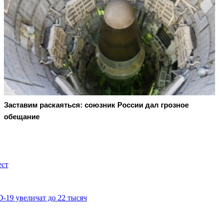
Заставим раскаяться: союзник России дал грозное
обещание
ест
-19 увеличат до 22 тысяч