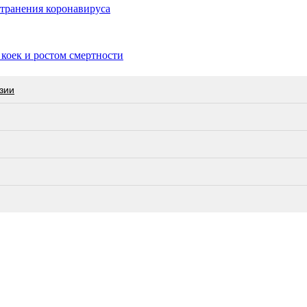
транения коронавируса
коек и ростом смертности
зии