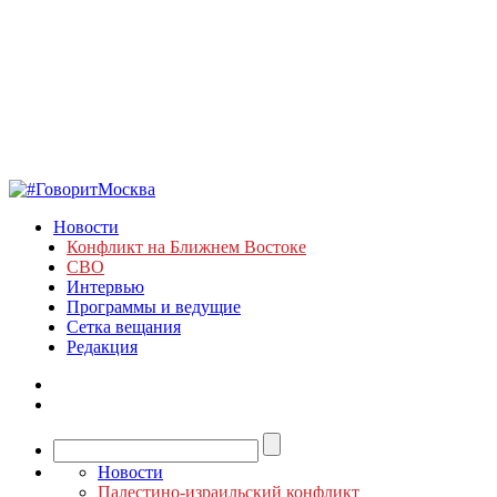
Новости
Конфликт на Ближнем Востоке
СВО
Интервью
Программы и ведущие
Сетка вещания
Редакция
Новости
Палестино-израильский конфликт