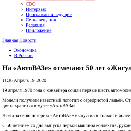
СВО
Интервью
Программы и ведущие
Сетка вещания
Редакция
Приложение
Главная
Новости
Экономика
В России
На «АвтоВАЗе» отмечают 50 лет «Жигу
11:36
Апрель 19, 2020
19 апреля 1970 года с конвейера сошли первые шесть автомоби
Модели получили известный логотип с серебристой ладьёй. С
цвета хранится в музее «АвтоВАЗа».
Всего за свою историю «АвтоВАЗ» выпустил в Тольятти более 
С 50-летнием со дня выпуска первой машины коллектив, руков
внедряет практику, передовые технологии, новаторские решен