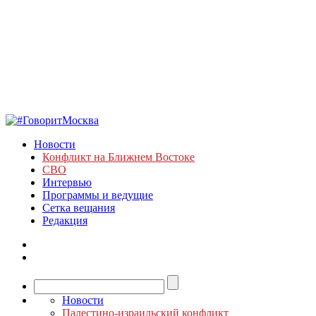
Новости
Конфликт на Ближнем Востоке
СВО
Интервью
Программы и ведущие
Сетка вещания
Редакция
Новости
Палестино-израильский конфликт