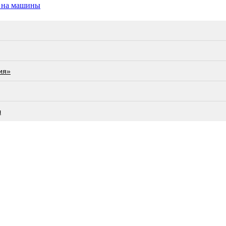
ы на машины
ия»
л