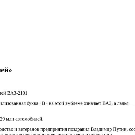
лей»
лей ВАЗ-2101.
тилизованная буква «В» на этой эмблеме означает ВАЗ, а ладь
29 млн автомобилей.
одство и ветеранов предприятия поздравил Владимир Путин, соо
ия, которые неуклонно повышают качество продукции.