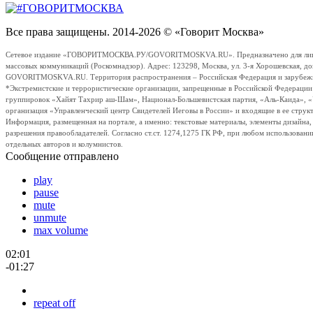
Все права защищены. 2014-2026 © «Говорит Москва»
Сетевое издание «ГОВОРИТМОСКВА.РУ/GOVORITMOSKVA.RU». Предназначено для лиц стар
массовых коммуникаций (Роскомнадзор). Адрес: 123298, Москва, ул. 3-я Хорошевская, д
GOVORITMOSKVA.RU. Территория распространения – Российская Федерация и зарубежные с
*Экстремистские и террористические организации, запрещенные в Российской Федераци
группировок «Хайят Тахрир аш-Шам», Национал-Большевистская партия, «Аль-Каида», 
организация «Управленческий центр Свидетелей Иеговы в России» и входящие в ее струк
Информация, размещенная на портале, а именно: текстовые материалы, элементы дизайна
разрешения правообладателей. Согласно ст.ст. 1274,1275 ГК РФ, при любом использовани
отдельных авторов и колумнистов.
Сообщение отправлено
play
pause
mute
unmute
max volume
02:01
-01:27
repeat off