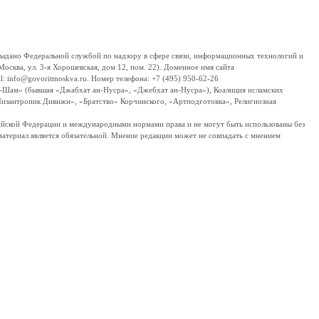
дано Федеральной службой по надзору в сфере связи, информационных технологий и
сква, ул. 3-я Хорошевская, дом 12, пом. 22). Доменное имя сайта
 info@govoritmoskva.ru. Номер телефона: +7 (495) 950-62-26
ш-Шам» (бывшая «Джабхат ан-Нусра», «Джебхат ан-Нусра»), Коалиция исламских
изантропик Дивижн», «Братство» Корчинского, «Артподготовка», Религиозная
ссийской Федерации и международными нормами права и не могут быть использованы без
материал является обязательной. Мнение редакции может не совпадать с мнением