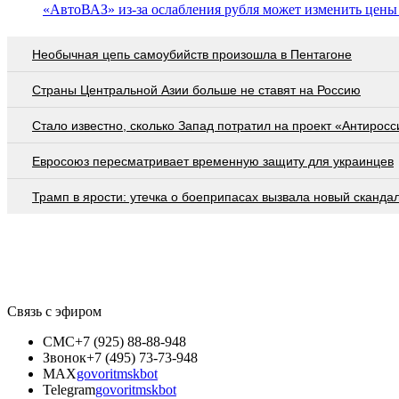
«АвтоВАЗ» из-за ослабления рубля может изменить цен
Необычная цепь самоубийств произошла в Пентагоне
Страны Центральной Азии больше не ставят на Россию
Стало известно, сколько Запад потратил на проект «Антиросс
Евросоюз пересматривает временную защиту для украинцев
Трамп в ярости: утечка о боеприпасах вызвала новый сканда
Связь с эфиром
СМС
+7 (925) 88-88-948
Звонок
+7 (495) 73-73-948
MAX
govoritmskbot
Telegram
govoritmskbot