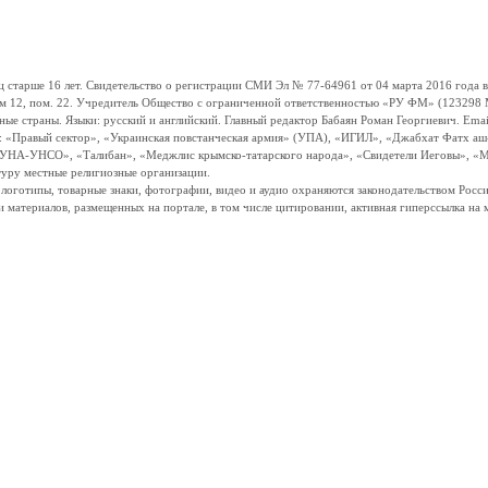
ше 16 лет. Свидетельство о регистрации СМИ Эл № 77-64961 от 04 марта 2016 года вы
ом 12, пом. 22. Учредитель Общество с ограниченной ответственностью «РУ ФМ» (123298 Мо
траны. Языки: русский и английский. Главный редактор Бабаян Роман Георгиевич. Email:
и: «Правый сектор», «Украинская повстанческая армия» (УПА), «ИГИЛ», «Джабхат Фатх а
«УНА-УНСО», «Талибан», «Меджлис крымско-татарского народа», «Свидетели Иеговы», «М
туру местные религиозные организации.
, логотипы, товарные знаки, фотографии, видео и аудио охраняются законодательством Ро
и материалов, размещенных на портале, в том числе цитировании, активная гиперссылка на 