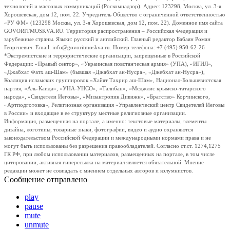
технологий и массовых коммуникаций (Роскомнадзор). Адрес: 123298, Москва, ул. 3-я
Хорошевская, дом 12, пом. 22. Учредитель Общество с ограниченной ответственностью
«РУ ФМ» (123298 Москва, ул. 3-я Хорошевская, дом 12, пом. 22). Доменное имя сайта
GOVORITMOSKVA.RU. Территория распространения – Российская Федерация и
зарубежные страны. Языки: русский и английский. Главный редактор Бабаян Роман
Георгиевич. Email: info@govoritmoskva.ru. Номер телефона: +7 (495) 950-62-26
*Экстремистские и террористические организации, запрещенные в Российской
Федерации: «Правый сектор», «Украинская повстанческая армия» (УПА), «ИГИЛ»,
«Джабхат Фатх аш-Шам» (бывшая «Джабхат ан-Нусра», «Джебхат ан-Нусра»),
Коалиция исламских группировок «Хайят Тахрир аш-Шам», Национал-Большевистская
партия, «Аль-Каида», «УНА-УНСО», «Талибан», «Меджлис крымско-татарского
народа», «Свидетели Иеговы», «Мизантропик Дивижн», «Братство» Корчинского,
«Артподготовка», Религиозная организация «Управленческий центр Свидетелей Иеговы
в России» и входящие в ее структуру местные религиозные организации.
Информация, размещенная на портале, а именно: текстовые материалы, элементы
дизайна, логотипы, товарные знаки, фотографии, видео и аудио охраняются
законодательством Российской Федерации и международными нормами права и не
могут быть использованы без разрешения правообладателей. Согласно ст.ст. 1274,1275
ГК РФ, при любом использовании материалов, размещенных на портале, в том числе
цитировании, активная гиперссылка на материал является обязательной. Мнение
редакции может не совпадать с мнением отдельных авторов и колумнистов.
Сообщение отправлено
play
pause
mute
unmute