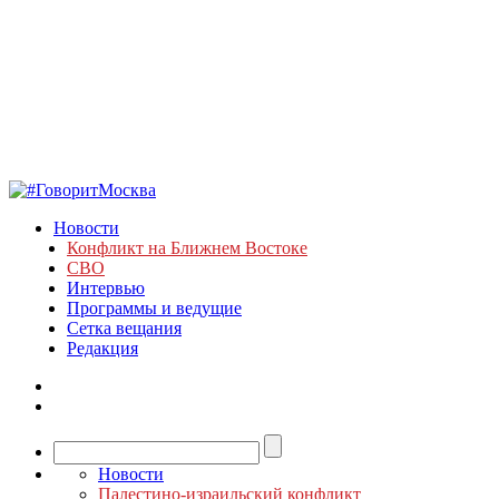
Новости
Конфликт на Ближнем Востоке
СВО
Интервью
Программы и ведущие
Сетка вещания
Редакция
Новости
Палестино-израильский конфликт