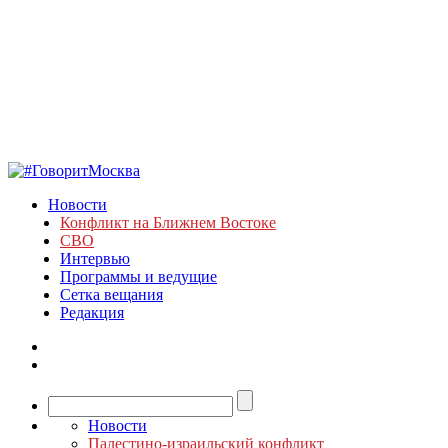
Новости
Конфликт на Ближнем Востоке
СВО
Интервью
Программы и ведущие
Сетка вещания
Редакция
Новости
Палестино-израильский конфликт