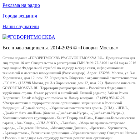
Реклама на радио
Города вещания
Наши слушатели
Все права защищены. 2014-2026 © «Говорит Москва»
Сетевое издание «ГОВОРИТМОСКВА.РУ/GOVORITMOSKVA.RU». Предназначено для
лиц старше 16 лет. Свидетельство о регистрации СМИ Эл № 77-64961 от 04 марта 2016
года выдано Федеральной службой по надзору в сфере связи, информационных
технологий и массовых коммуникаций (Роскомнадзор). Адрес: 123298, Москва, ул. 3-я
Хорошевская, дом 12, пом. 22. Учредитель Общество с ограниченной ответственностью
«РУ ФМ» (123298 Москва, ул. 3-я Хорошевская, дом 12, пом. 22). Доменное имя сайта
GOVORITMOSKVA.RU. Территория распространения – Российская Федерация и
зарубежные страны. Языки: русский и английский. Главный редактор Бабаян Роман
Георгиевич. Email: info@govoritmoskva.ru. Номер телефона: +7 (495) 950-62-26
*Экстремистские и террористические организации, запрещенные в Российской
Федерации: «Правый сектор», «Украинская повстанческая армия» (УПА), «ИГИЛ»,
«Джабхат Фатх аш-Шам» (бывшая «Джабхат ан-Нусра», «Джебхат ан-Нусра»),
Коалиция исламских группировок «Хайят Тахрир аш-Шам», Национал-Большевистская
партия, «Аль-Каида», «УНА-УНСО», «Талибан», «Меджлис крымско-татарского
народа», «Свидетели Иеговы», «Мизантропик Дивижн», «Братство» Корчинского,
«Артподготовка», Религиозная организация «Управленческий центр Свидетелей Иеговы
в России» и входящие в ее структуру местные религиозные организации.