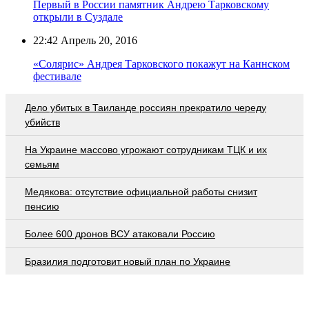
Первый в России памятник Андрею Тарковскому
открыли в Суздале
22:42
Апрель 20, 2016
«Солярис» Андрея Тарковского покажут на Каннском
фестивале
Дело убитых в Таиланде россиян прекратило череду
убийств
На Украине массово угрожают сотрудникам ТЦК и их
семьям
Медякова: отсутствие официальной работы снизит
пенсию
Более 600 дронов ВСУ атаковали Россию
Бразилия подготовит новый план по Украине