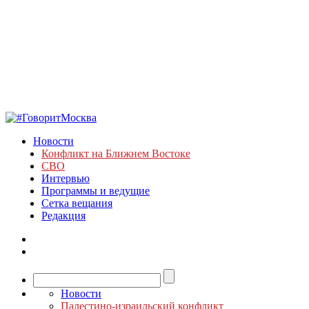
Новости
Конфликт на Ближнем Востоке
СВО
Интервью
Программы и ведущие
Сетка вещания
Редакция
Новости
Палестино-израильский конфликт