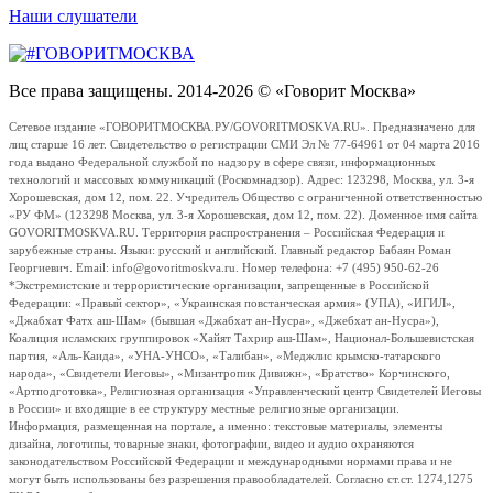
Наши слушатели
Все права защищены. 2014-2026 © «Говорит Москва»
Сетевое издание «ГОВОРИТМОСКВА.РУ/GOVORITMOSKVA.RU». Предназначено для
лиц старше 16 лет. Свидетельство о регистрации СМИ Эл № 77-64961 от 04 марта 2016
года выдано Федеральной службой по надзору в сфере связи, информационных
технологий и массовых коммуникаций (Роскомнадзор). Адрес: 123298, Москва, ул. 3-я
Хорошевская, дом 12, пом. 22. Учредитель Общество с ограниченной ответственностью
«РУ ФМ» (123298 Москва, ул. 3-я Хорошевская, дом 12, пом. 22). Доменное имя сайта
GOVORITMOSKVA.RU. Территория распространения – Российская Федерация и
зарубежные страны. Языки: русский и английский. Главный редактор Бабаян Роман
Георгиевич. Email: info@govoritmoskva.ru. Номер телефона: +7 (495) 950-62-26
*Экстремистские и террористические организации, запрещенные в Российской
Федерации: «Правый сектор», «Украинская повстанческая армия» (УПА), «ИГИЛ»,
«Джабхат Фатх аш-Шам» (бывшая «Джабхат ан-Нусра», «Джебхат ан-Нусра»),
Коалиция исламских группировок «Хайят Тахрир аш-Шам», Национал-Большевистская
партия, «Аль-Каида», «УНА-УНСО», «Талибан», «Меджлис крымско-татарского
народа», «Свидетели Иеговы», «Мизантропик Дивижн», «Братство» Корчинского,
«Артподготовка», Религиозная организация «Управленческий центр Свидетелей Иеговы
в России» и входящие в ее структуру местные религиозные организации.
Информация, размещенная на портале, а именно: текстовые материалы, элементы
дизайна, логотипы, товарные знаки, фотографии, видео и аудио охраняются
законодательством Российской Федерации и международными нормами права и не
могут быть использованы без разрешения правообладателей. Согласно ст.ст. 1274,1275