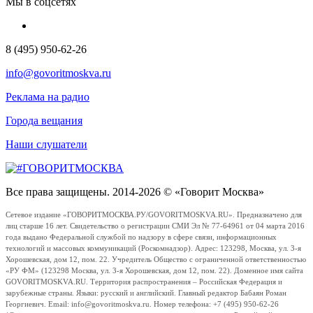
Мы в соцсетях
8 (495) 950-62-26
info@govoritmoskva.ru
Реклама на радио
Города вещания
Наши слушатели
Все права защищены. 2014-2026 © «Говорит Москва»
Сетевое издание «ГОВОРИТМОСКВА.РУ/GOVORITMOSKVA.RU». Предназначено для
лиц старше 16 лет. Свидетельство о регистрации СМИ Эл № 77-64961 от 04 марта 2016
года выдано Федеральной службой по надзору в сфере связи, информационных
технологий и массовых коммуникаций (Роскомнадзор). Адрес: 123298, Москва, ул. 3-я
Хорошевская, дом 12, пом. 22. Учредитель Общество с ограниченной ответственностью
«РУ ФМ» (123298 Москва, ул. 3-я Хорошевская, дом 12, пом. 22). Доменное имя сайта
GOVORITMOSKVA.RU. Территория распространения – Российская Федерация и
зарубежные страны. Языки: русский и английский. Главный редактор Бабаян Роман
Георгиевич. Email: info@govoritmoskva.ru. Номер телефона: +7 (495) 950-62-26