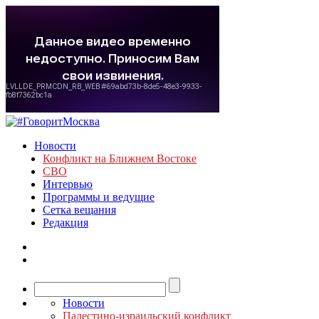
Новости
Конфликт на Ближнем Востоке
СВО
Интервью
Программы и ведущие
Сетка вещания
Редакция
Новости
Палестино-израильский конфликт