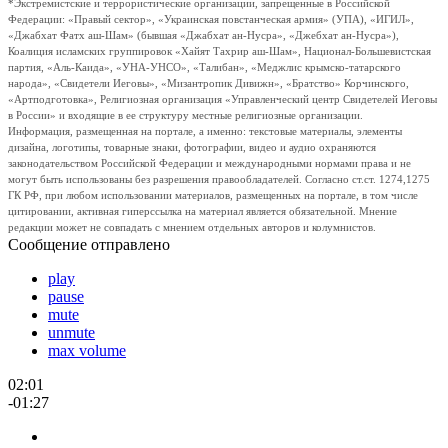
*Экстремистские и террористические организации, запрещенные в Российской
Федерации: «Правый сектор», «Украинская повстанческая армия» (УПА), «ИГИЛ»,
«Джабхат Фатх аш-Шам» (бывшая «Джабхат ан-Нусра», «Джебхат ан-Нусра»),
Коалиция исламских группировок «Хайят Тахрир аш-Шам», Национал-Большевистская
партия, «Аль-Каида», «УНА-УНСО», «Талибан», «Меджлис крымско-татарского
народа», «Свидетели Иеговы», «Мизантропик Дивижн», «Братство» Корчинского,
«Артподготовка», Религиозная организация «Управленческий центр Свидетелей Иеговы
в России» и входящие в ее структуру местные религиозные организации.
Информация, размещенная на портале, а именно: текстовые материалы, элементы
дизайна, логотипы, товарные знаки, фотографии, видео и аудио охраняются
законодательством Российской Федерации и международными нормами права и не
могут быть использованы без разрешения правообладателей. Согласно ст.ст. 1274,1275
ГК РФ, при любом использовании материалов, размещенных на портале, в том числе
цитировании, активная гиперссылка на материал является обязательной. Мнение
редакции может не совпадать с мнением отдельных авторов и колумнистов.
Сообщение отправлено
play
pause
mute
unmute
max volume
02:01
-01:27