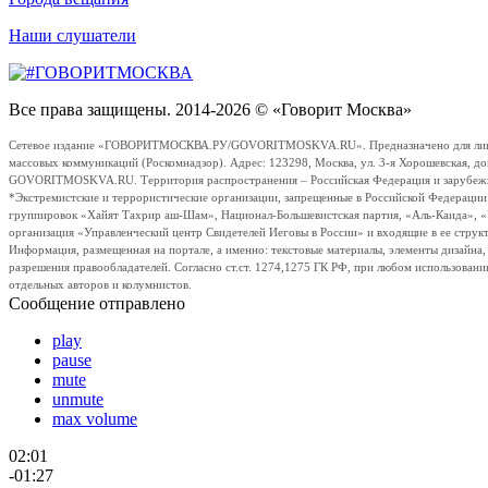
Наши слушатели
Все права защищены. 2014-2026 © «Говорит Москва»
Сетевое издание «ГОВОРИТМОСКВА.РУ/GOVORITMOSKVA.RU». Предназначено для лиц стар
массовых коммуникаций (Роскомнадзор). Адрес: 123298, Москва, ул. 3-я Хорошевская, д
GOVORITMOSKVA.RU. Территория распространения – Российская Федерация и зарубежные с
*Экстремистские и террористические организации, запрещенные в Российской Федераци
группировок «Хайят Тахрир аш-Шам», Национал-Большевистская партия, «Аль-Каида», 
организация «Управленческий центр Свидетелей Иеговы в России» и входящие в ее струк
Информация, размещенная на портале, а именно: текстовые материалы, элементы дизайна
разрешения правообладателей. Согласно ст.ст. 1274,1275 ГК РФ, при любом использовани
отдельных авторов и колумнистов.
Сообщение отправлено
play
pause
mute
unmute
max volume
02:01
-01:27