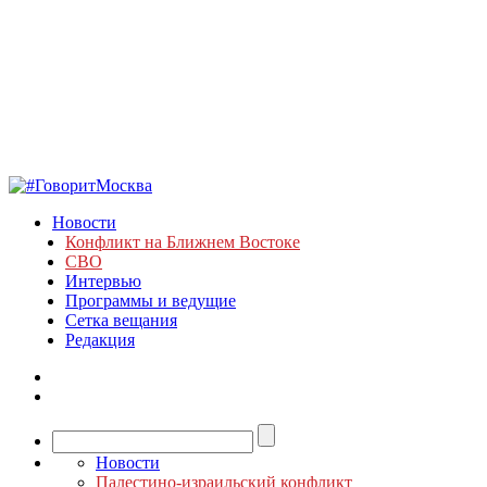
Новости
Конфликт на Ближнем Востоке
СВО
Интервью
Программы и ведущие
Сетка вещания
Редакция
Новости
Палестино-израильский конфликт