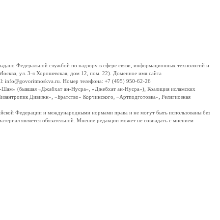
дано Федеральной службой по надзору в сфере связи, информационных технологий и
сква, ул. 3-я Хорошевская, дом 12, пом. 22). Доменное имя сайта
 info@govoritmoskva.ru. Номер телефона: +7 (495) 950-62-26
ш-Шам» (бывшая «Джабхат ан-Нусра», «Джебхат ан-Нусра»), Коалиция исламских
изантропик Дивижн», «Братство» Корчинского, «Артподготовка», Религиозная
ссийской Федерации и международными нормами права и не могут быть использованы без
материал является обязательной. Мнение редакции может не совпадать с мнением