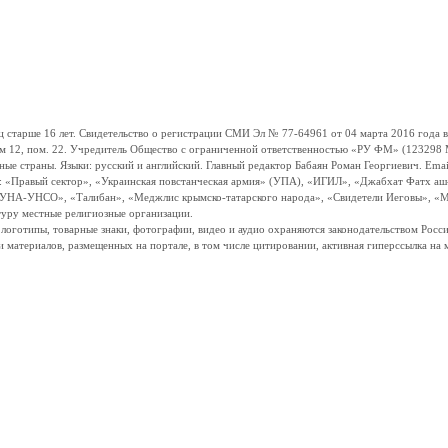
ше 16 лет. Свидетельство о регистрации СМИ Эл № 77-64961 от 04 марта 2016 года вы
ом 12, пом. 22. Учредитель Общество с ограниченной ответственностью «РУ ФМ» (123298 Мо
траны. Языки: русский и английский. Главный редактор Бабаян Роман Георгиевич. Email:
и: «Правый сектор», «Украинская повстанческая армия» (УПА), «ИГИЛ», «Джабхат Фатх а
«УНА-УНСО», «Талибан», «Меджлис крымско-татарского народа», «Свидетели Иеговы», «М
туру местные религиозные организации.
, логотипы, товарные знаки, фотографии, видео и аудио охраняются законодательством Ро
и материалов, размещенных на портале, в том числе цитировании, активная гиперссылка на 