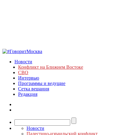
Новости
Конфликт на Ближнем Востоке
СВО
Интервью
Программы и ведущие
Сетка вещания
Редакция
Новости
Палестино-израильский конфликт