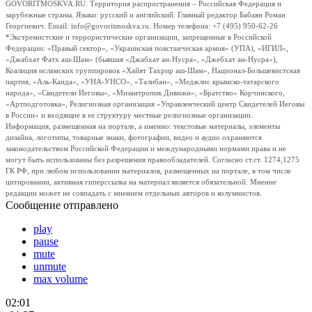
GOVORITMOSKVA.RU. Территория распространения – Российская Федерация и
зарубежные страны. Языки: русский и английский. Главный редактор Бабаян Роман
Георгиевич. Email: info@govoritmoskva.ru. Номер телефона: +7 (495) 950-62-26
*Экстремистские и террористические организации, запрещенные в Российской
Федерации: «Правый сектор», «Украинская повстанческая армия» (УПА), «ИГИЛ»,
«Джабхат Фатх аш-Шам» (бывшая «Джабхат ан-Нусра», «Джебхат ан-Нусра»),
Коалиция исламских группировок «Хайят Тахрир аш-Шам», Национал-Большевистская
партия, «Аль-Каида», «УНА-УНСО», «Талибан», «Меджлис крымско-татарского
народа», «Свидетели Иеговы», «Мизантропик Дивижн», «Братство» Корчинского,
«Артподготовка», Религиозная организация «Управленческий центр Свидетелей Иеговы
в России» и входящие в ее структуру местные религиозные организации.
Информация, размещенная на портале, а именно: текстовые материалы, элементы
дизайна, логотипы, товарные знаки, фотографии, видео и аудио охраняются
законодательством Российской Федерации и международными нормами права и не
могут быть использованы без разрешения правообладателей. Согласно ст.ст. 1274,1275
ГК РФ, при любом использовании материалов, размещенных на портале, в том числе
цитировании, активная гиперссылка на материал является обязательной. Мнение
редакции может не совпадать с мнением отдельных авторов и колумнистов.
Сообщение отправлено
play
pause
mute
unmute
max volume
02:01