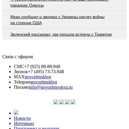
парадокс Одессы
Иран сообщил о звонках с Украины насчет войны
на стороне США
Зеленский рассказал, как прошла встреча с Трампом
Связь с эфиром
СМС
+7 (925) 88-88-948
Звонок
+7 (495) 73-73-948
MAX
govoritmskbot
Telegram
govoritmskbot
Письмо
info@govoritmoskva.ru
Новости
Интервью
Программы и ведущие