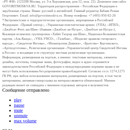
«РУ ФМ» (123298 Москва, ул. 3-я Хорошевская, дом 12, пом. 22). Доменное имя сайта
GOVORITMOSKVA.RU. Территория распространения – Российская Федерация и
зарубежные страны. Языки: русский и английский. Главный редактор Бабаян Роман
Георгиевич. Email: info@govoritmoskva.ru. Номер телефона: +7 (495) 950-62-26
*Экстремистские и террористические организации, запрещенные в Российской
Федерации: «Правый сектор», «Украинская повстанческая армия» (УПА), «ИГИЛ»,
«Джабхат Фатх аш-Шам» (бывшая «Джабхат ан-Нусра», «Джебхат ан-Нусра»),
Коалиция исламских группировок «Хайят Тахрир аш-Шам», Национал-Большевистская
партия, «Аль-Каида», «УНА-УНСО», «Талибан», «Меджлис крымско-татарского
народа», «Свидетели Иеговы», «Мизантропик Дивижн», «Братство» Корчинского,
«Артподготовка», Религиозная организация «Управленческий центр Свидетелей Иеговы
в России» и входящие в ее структуру местные религиозные организации.
Информация, размещенная на портале, а именно: текстовые материалы, элементы
дизайна, логотипы, товарные знаки, фотографии, видео и аудио охраняются
законодательством Российской Федерации и международными нормами права и не
могут быть использованы без разрешения правообладателей. Согласно ст.ст. 1274,1275
ГК РФ, при любом использовании материалов, размещенных на портале, в том числе
цитировании, активная гиперссылка на материал является обязательной. Мнение
редакции может не совпадать с мнением отдельных авторов и колумнистов.
Сообщение отправлено
play
pause
mute
unmute
max volume