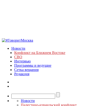
Новости
Конфликт на Ближнем Востоке
СВО
Интервью
Программы и ведущие
Сетка вещания
Редакция
Новости
Палестино-израильский конфликт