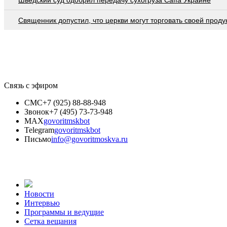
Шведский суд одобрил передачу сухогруза Caffa Украине
Священник допустил, что церкви могут торговать своей проду
Связь с эфиром
СМС
+7 (925) 88-88-948
Звонок
+7 (495) 73-73-948
MAX
govoritmskbot
Telegram
govoritmskbot
Письмо
info@govoritmoskva.ru
Новости
Интервью
Программы и ведущие
Сетка вещания