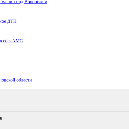
их машин под Воронежем
пное ДТП
ercedes AMG
новской области
ею