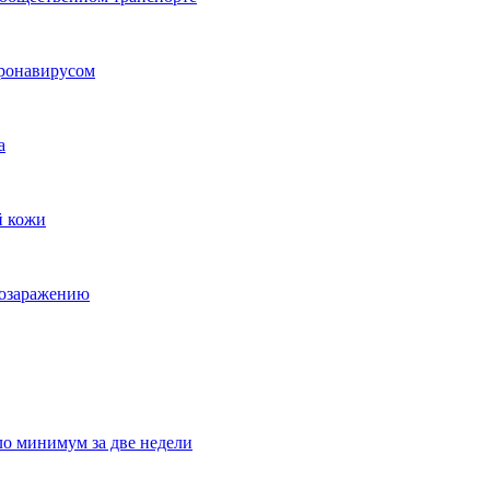
оронавирусом
а
й кожи
мозаражению
о минимум за две недели