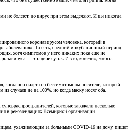
ось, что она существенно выше, чем для гриппа. Когда
ами не болеют, но вирус при этом выделяют. И вы никогда
ицированного коронавирусом человека, который в
я до заболевания». То есть, средний инкубационный период
ющих, хотя симптомов у него никаких пока еще не
ронавируса — это двое суток. И это, конечно, много:
, когда она надета на бессимптомном носителе, который
из случаев не на 100%, но когда маску носят оба,
х суперраспространителей, которые заражали несколько
ения в рекомендациях Всемирной организации
и лицам, ухаживающим за больными COVID-19 на дому, пишет