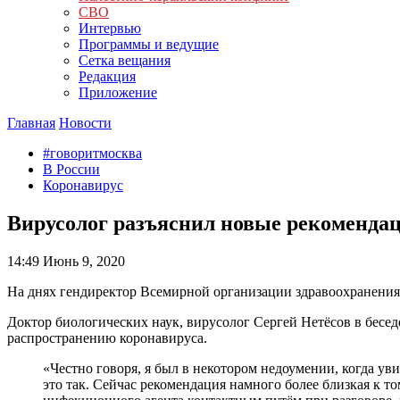
СВО
Интервью
Программы и ведущие
Сетка вещания
Редакция
Приложение
Главная
Новости
#говоритмосква
В России
Коронавирус
Вирусолог разъяснил новые рекоменда
14:49
Июнь 9, 2020
На днях гендиректор Всемирной организации здравоохранения 
Доктор биологических наук, вирусолог Сергей Нетёсов в бесед
распространению коронавируса.
«Честно говоря, я был в некотором недоумении, когда у
это так. Сейчас рекомендация намного более близкая к т