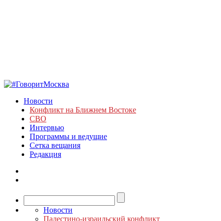
Новости
Конфликт на Ближнем Востоке
СВО
Интервью
Программы и ведущие
Сетка вещания
Редакция
Новости
Палестино-израильский конфликт