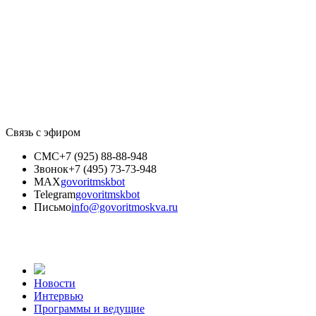
Связь с эфиром
СМС
+7 (925) 88-88-948
Звонок
+7 (495) 73-73-948
MAX
govoritmskbot
Telegram
govoritmskbot
Письмо
info@govoritmoskva.ru
Новости
Интервью
Программы и ведущие