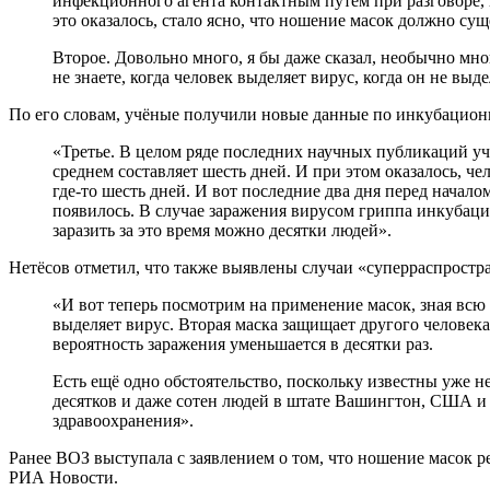
инфекционного агента контактным путём при разговоре, 
это оказалось, стало ясно, что ношение масок должно су
Второе. Довольно много, я бы даже сказал, необычно мно
не знаете, когда человек выделяет вирус, когда он не выде
По его словам, учёные получили новые данные по инкубацио
«Третье. В целом ряде последних научных публикаций 
среднем составляет шесть дней. И при этом оказалось, че
где-то шесть дней. И вот последние два дня перед нача
появилось. В случае заражения вирусом гриппа инкубацио
заразить за это время можно десятки людей».
Нетёсов отметил, что также выявлены случаи «суперраспростр
«И вот теперь посмотрим на применение масок, зная всю
выделяет вирус. Вторая маска защищает другого человека
вероятность заражения уменьшается в десятки раз.
Есть ещё одно обстоятельство, поскольку известны уже н
десятков и даже сотен людей в штате Вашингтон, США и 
здравоохранения».
Ранее ВОЗ выступала с заявлением о том, что ношение масок
РИА Новости.