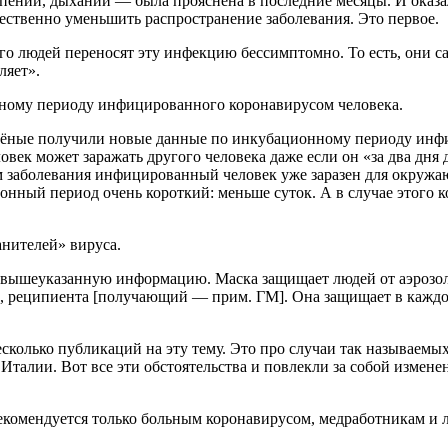
пении, дыхании — была прояснена в последние месяцы. И оказал
щественно уменьшить распространение заболевания. Это первое.
го людей переносят эту инфекцию бессимптомно. То есть, они с
ляет».
нному периоду инфицированного коронавирусом человека.
учёные получили новые данные по инкубационному периоду инф
ловек может заражать другого человека даже если он «за два дн
лом заболевания инфицированный человек уже заразен для окружа
нный период очень короткий: меньше суток. А в случае этого ко
анителей» вируса.
 вышеуказанную информацию. Маска защищает людей от аэрозоля
, реципиента [получающий — прим. ГМ]. Она защищает в каждом 
есколько публикаций на эту тему. Это про случаи так называемы
Италии. Вот все эти обстоятельства и повлекли за собой измен
 рекомендуется только больным коронавирусом, медработникам 