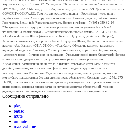
Хорошевская, дом 12, пом. 22. Учредитель Общество с ограниченной ответственностью
«РУ ФМ» (123298 Москва, ул. 3-я Хорошевская, дом 12, пом. 22). Доменное имя сайта
GOVORITMOSKVA.RU. Территория распространения – Российская Федерация и
зарубежные страны. Языки: русский и английский. Главный редактор Бабаян Роман
Георгиевич. Email: info@govoritmoskva.ru. Номер телефона: +7 (495) 950-62-26
*Экстремистские и террористические организации, запрещенные в Российской
Федерации: «Правый сектор», «Украинская повстанческая армия» (УПА), «ИГИЛ»,
«Джабхат Фатх аш-Шам» (бывшая «Джабхат ан-Нусра», «Джебхат ан-Нусра»),
Коалиция исламских группировок «Хайят Тахрир аш-Шам», Национал-Большевистская
партия, «Аль-Каида», «УНА-УНСО», «Талибан», «Меджлис крымско-татарского
народа», «Свидетели Иеговы», «Мизантропик Дивижн», «Братство» Корчинского,
«Артподготовка», Религиозная организация «Управленческий центр Свидетелей Иеговы
в России» и входящие в ее структуру местные религиозные организации.
Информация, размещенная на портале, а именно: текстовые материалы, элементы
дизайна, логотипы, товарные знаки, фотографии, видео и аудио охраняются
законодательством Российской Федерации и международными нормами права и не
могут быть использованы без разрешения правообладателей. Согласно ст.ст. 1274,1275
ГК РФ, при любом использовании материалов, размещенных на портале, в том числе
цитировании, активная гиперссылка на материал является обязательной. Мнение
редакции может не совпадать с мнением отдельных авторов и колумнистов.
Сообщение отправлено
play
pause
mute
unmute
max volume