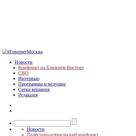
Новости
Конфликт на Ближнем Востоке
СВО
Интервью
Программы и ведущие
Сетка вещания
Редакция
Новости
Палестино-израильский конфликт