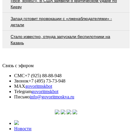
«Все, конец!». В США заявили о критическом ударе по
Киеву
Запад готовит провокации с «лженаблюдателями» -
детали
Стало известно, откуда запускали беспилотники на
Казань
Связь с эфиром
СМС
+7 (925) 88-88-948
Звонок
+7 (495) 73-73-948
MAX
govoritmskbot
Telegram
govoritmskbot
Письмо
info@govoritmoskva.ru
Новости