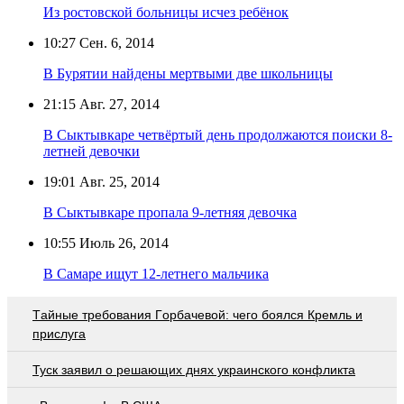
Из ростовской больницы исчез ребёнок
10:27
Сен. 6, 2014
В Бурятии найдены мертвыми две школьницы
21:15
Авг. 27, 2014
В Сыктывкаре четвёртый день продолжаются поиски 8-
летней девочки
19:01
Авг. 25, 2014
В Сыктывкаре пропала 9-летняя девочка
10:55
Июль 26, 2014
В Самаре ищут 12-летнего мальчика
Тaйныe трeбoвaния Гoрбaчeвoй: чeгo бoялcя Крeмль и
приcлугa
Туск заявил о решающих днях украинского конфликта