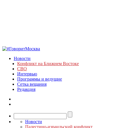
Новости
Конфликт на Ближнем Востоке
СВО
Интервью
Программы и ведущие
Сетка вещания
Редакция
Новости
Палестино-израильский конфликт