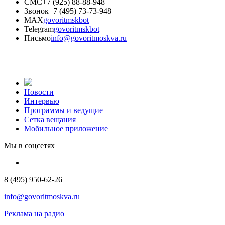
СМС
+7 (925) 88-88-948
Звонок
+7 (495) 73-73-948
MAX
govoritmskbot
Telegram
govoritmskbot
Письмо
info@govoritmoskva.ru
Новости
Интервью
Программы и ведущие
Сетка вещания
Мобильное приложение
Мы в соцсетях
8 (495) 950-62-26
info@govoritmoskva.ru
Реклама на радио