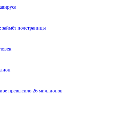
навируса
 займёт полстраницы
ловек
ллион
мире превысило 26 миллионов