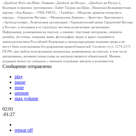
«Джабхат Фатх аш-Шам» (бывшая «Джабхат ан-Нусра», «Джебхат ан-Нусра»),
Коалиция исламских группировок «Хайят Тахрир аш-Шам», Национал-Большевистская
партия, «Аль-Каида», «УНА-УНСО», «Талибан», «Меджлис крымско-татарского
народа», «Свидетели Иеговы», «Мизантропик Дивижн», «Братство» Корчинского,
«Артподготовка», Религиозная организация «Управленческий центр Свидетелей Иеговы
в России» и входящие в ее структуру местные религиозные организации.
Информация, размещенная на портале, а именно: текстовые материалы, элементы
дизайна, логотипы, товарные знаки, фотографии, видео и аудио охраняются
законодательством Российской Федерации и международными нормами права и не
могут быть использованы без разрешения правообладателей. Согласно ст.ст. 1274,1275
ГК РФ, при любом использовании материалов, размещенных на портале, в том числе
цитировании, активная гиперссылка на материал является обязательной. Мнение
редакции может не совпадать с мнением отдельных авторов и колумнистов.
Сообщение отправлено
play
pause
mute
unmute
max volume
02:01
-01:27
repeat off