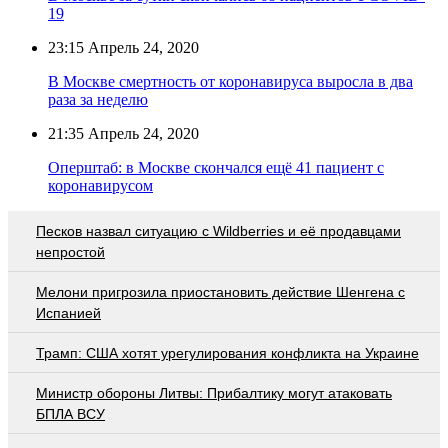
19
23:15
Апрель 24, 2020
В Москве смертность от коронавируса выросла в два
раза за неделю
21:35
Апрель 24, 2020
Оперштаб: в Москве скончался ещё 41 пациент с
коронавирусом
Песков назвал ситуацию с Wildberries и её продавцами
непростой
Мелони пригрозила приостановить действие Шенгена с
Испанией
Трамп: США хотят урегулирования конфликта на Украине
Министр обороны Литвы: Прибалтику могут атаковать
БПЛА ВСУ