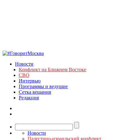
Новости
Конфликт на Ближнем Востоке
СВО
Интервью
Программы и ведущие
Сетка вещания
Редакция
Новости
Палестино-израильский конфликт