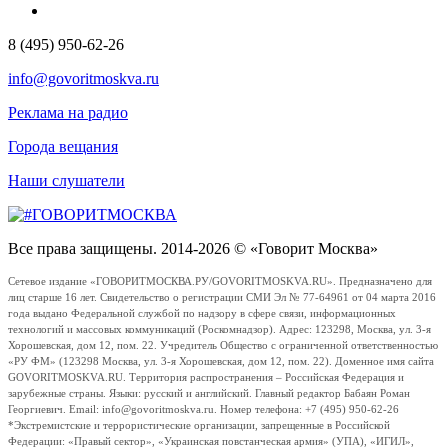
8 (495) 950-62-26
info@govoritmoskva.ru
Реклама на радио
Города вещания
Наши слушатели
Все права защищены. 2014-2026 © «Говорит Москва»
Сетевое издание «ГОВОРИТМОСКВА.РУ/GOVORITMOSKVA.RU». Предназначено для
лиц старше 16 лет. Свидетельство о регистрации СМИ Эл № 77-64961 от 04 марта 2016
года выдано Федеральной службой по надзору в сфере связи, информационных
технологий и массовых коммуникаций (Роскомнадзор). Адрес: 123298, Москва, ул. 3-я
Хорошевская, дом 12, пом. 22. Учредитель Общество с ограниченной ответственностью
«РУ ФМ» (123298 Москва, ул. 3-я Хорошевская, дом 12, пом. 22). Доменное имя сайта
GOVORITMOSKVA.RU. Территория распространения – Российская Федерация и
зарубежные страны. Языки: русский и английский. Главный редактор Бабаян Роман
Георгиевич. Email: info@govoritmoskva.ru. Номер телефона: +7 (495) 950-62-26
*Экстремистские и террористические организации, запрещенные в Российской
Федерации: «Правый сектор», «Украинская повстанческая армия» (УПА), «ИГИЛ»,