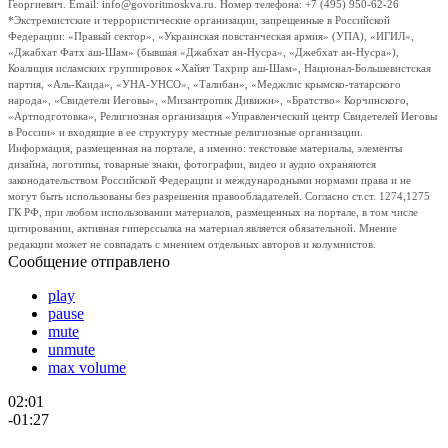
Георгиевич. Email: info@govoritmoskva.ru. Номер телефона: +7 (495) 950-62-26
*Экстремистские и террористические организации, запрещенные в Российской
Федерации: «Правый сектор», «Украинская повстанческая армия» (УПА), «ИГИЛ»,
«Джабхат Фатх аш-Шам» (бывшая «Джабхат ан-Нусра», «Джебхат ан-Нусра»),
Коалиция исламских группировок «Хайят Тахрир аш-Шам», Национал-Большевистская
партия, «Аль-Каида», «УНА-УНСО», «Талибан», «Меджлис крымско-татарского
народа», «Свидетели Иеговы», «Мизантропик Дивижн», «Братство» Корчинского,
«Артподготовка», Религиозная организация «Управленческий центр Свидетелей Иеговы
в России» и входящие в ее структуру местные религиозные организации.
Информация, размещенная на портале, а именно: текстовые материалы, элементы
дизайна, логотипы, товарные знаки, фотографии, видео и аудио охраняются
законодательством Российской Федерации и международными нормами права и не
могут быть использованы без разрешения правообладателей. Согласно ст.ст. 1274,1275
ГК РФ, при любом использовании материалов, размещенных на портале, в том числе
цитировании, активная гиперссылка на материал является обязательной. Мнение
редакции может не совпадать с мнением отдельных авторов и колумнистов.
Сообщение отправлено
play
pause
mute
unmute
max volume
02:01
-01:27