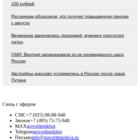
100 рублей
Россиянам объяснили, кто получит повышенную пенсию
с августа
Вечеринка закончилась трагедией: мужчину проглотил
питон
СМИ: Венгрия запаниковала из-за неожиданного шага
России
Австрийцы массово устремились в Россию после указа
Путина
Связь с эфиром
СМС
+7 (925) 88-88-948
Звонок
+7 (495) 73-73-948
MAX
govoritmskbot
Telegram
govoritmskbot
Письмо
info@govoritmoskva.ru