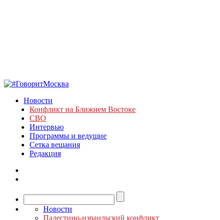
Новости
Конфликт на Ближнем Востоке
СВО
Интервью
Программы и ведущие
Сетка вещания
Редакция
Новости
Палестино-израильский конфликт