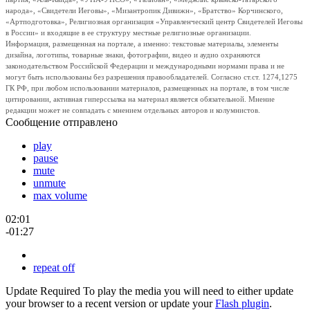
народа», «Свидетели Иеговы», «Мизантропик Дивижн», «Братство» Корчинского,
«Артподготовка», Религиозная организация «Управленческий центр Свидетелей Иеговы
в России» и входящие в ее структуру местные религиозные организации.
Информация, размещенная на портале, а именно: текстовые материалы, элементы
дизайна, логотипы, товарные знаки, фотографии, видео и аудио охраняются
законодательством Российской Федерации и международными нормами права и не
могут быть использованы без разрешения правообладателей. Согласно ст.ст. 1274,1275
ГК РФ, при любом использовании материалов, размещенных на портале, в том числе
цитировании, активная гиперссылка на материал является обязательной. Мнение
редакции может не совпадать с мнением отдельных авторов и колумнистов.
Сообщение отправлено
play
pause
mute
unmute
max volume
02:01
-01:27
repeat off
Update Required
To play the media you will need to either update
your browser to a recent version or update your
Flash plugin
.