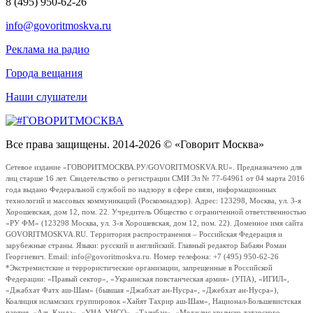
8 (495) 950-62-26
info@govoritmoskva.ru
Реклама на радио
Города вещания
Наши слушатели
Все права защищены. 2014-2026 © «Говорит Москва»
Сетевое издание «ГОВОРИТМОСКВА.РУ/GOVORITMOSKVA.RU». Предназначено для
лиц старше 16 лет. Свидетельство о регистрации СМИ Эл № 77-64961 от 04 марта 2016
года выдано Федеральной службой по надзору в сфере связи, информационных
технологий и массовых коммуникаций (Роскомнадзор). Адрес: 123298, Москва, ул. 3-я
Хорошевская, дом 12, пом. 22. Учредитель Общество с ограниченной ответственностью
«РУ ФМ» (123298 Москва, ул. 3-я Хорошевская, дом 12, пом. 22). Доменное имя сайта
GOVORITMOSKVA.RU. Территория распространения – Российская Федерация и
зарубежные страны. Языки: русский и английский. Главный редактор Бабаян Роман
Георгиевич. Email: info@govoritmoskva.ru. Номер телефона: +7 (495) 950-62-26
*Экстремистские и террористические организации, запрещенные в Российской
Федерации: «Правый сектор», «Украинская повстанческая армия» (УПА), «ИГИЛ»,
«Джабхат Фатх аш-Шам» (бывшая «Джабхат ан-Нусра», «Джебхат ан-Нусра»),
Коалиция исламских группировок «Хайят Тахрир аш-Шам», Национал-Большевистская
партия, «Аль-Каида», «УНА-УНСО», «Талибан», «Меджлис крымско-татарского