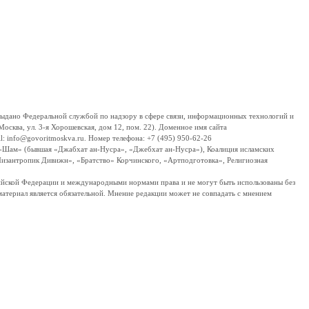
дано Федеральной службой по надзору в сфере связи, информационных технологий и
сква, ул. 3-я Хорошевская, дом 12, пом. 22). Доменное имя сайта
 info@govoritmoskva.ru. Номер телефона: +7 (495) 950-62-26
ш-Шам» (бывшая «Джабхат ан-Нусра», «Джебхат ан-Нусра»), Коалиция исламских
изантропик Дивижн», «Братство» Корчинского, «Артподготовка», Религиозная
ссийской Федерации и международными нормами права и не могут быть использованы без
материал является обязательной. Мнение редакции может не совпадать с мнением