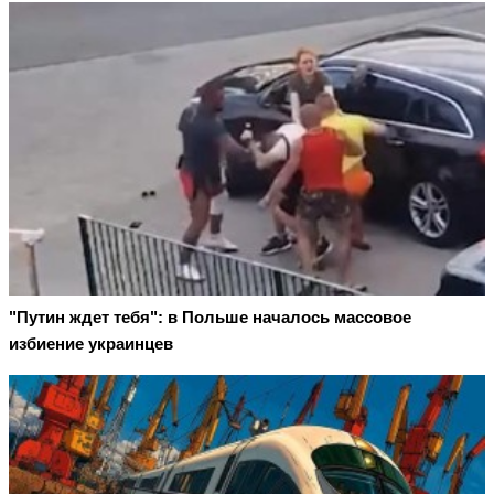
"Путин ждет тебя": в Польше началось массовое
избиение украинцев