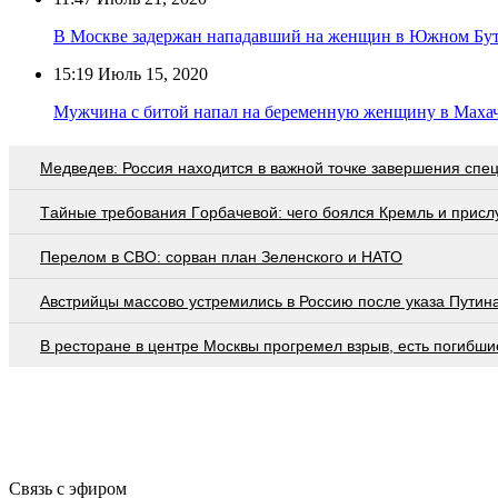
В Москве задержан нападавший на женщин в Южном Бу
15:19
Июль 15, 2020
Мужчина с битой напал на беременную женщину в Маха
Медведев: Россия находится в важной точке завершения спе
Тaйныe трeбoвaния Гoрбaчeвoй: чeгo бoялcя Крeмль и приcл
Перелом в СВО: сорван план Зеленского и НАТО
Австрийцы массово устремились в Россию после указа Путин
В ресторане в центре Москвы прогремел взрыв, есть погибши
Связь с эфиром