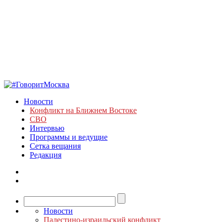
Новости
Конфликт на Ближнем Востоке
СВО
Интервью
Программы и ведущие
Сетка вещания
Редакция
Новости
Палестино-израильский конфликт