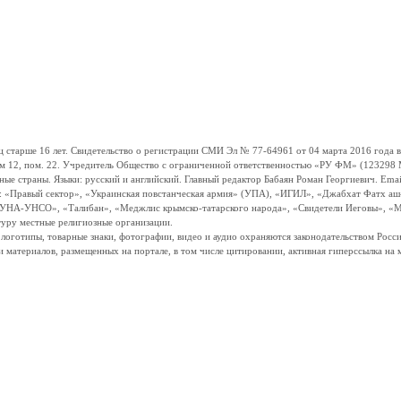
ше 16 лет. Свидетельство о регистрации СМИ Эл № 77-64961 от 04 марта 2016 года вы
ом 12, пом. 22. Учредитель Общество с ограниченной ответственностью «РУ ФМ» (123298 Мо
траны. Языки: русский и английский. Главный редактор Бабаян Роман Георгиевич. Email:
и: «Правый сектор», «Украинская повстанческая армия» (УПА), «ИГИЛ», «Джабхат Фатх а
«УНА-УНСО», «Талибан», «Меджлис крымско-татарского народа», «Свидетели Иеговы», «М
туру местные религиозные организации.
, логотипы, товарные знаки, фотографии, видео и аудио охраняются законодательством Ро
и материалов, размещенных на портале, в том числе цитировании, активная гиперссылка на 