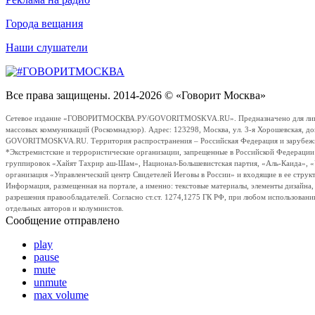
Города вещания
Наши слушатели
Все права защищены. 2014-2026 © «Говорит Москва»
Сетевое издание «ГОВОРИТМОСКВА.РУ/GOVORITMOSKVA.RU». Предназначено для лиц стар
массовых коммуникаций (Роскомнадзор). Адрес: 123298, Москва, ул. 3-я Хорошевская, д
GOVORITMOSKVA.RU. Территория распространения – Российская Федерация и зарубежные с
*Экстремистские и террористические организации, запрещенные в Российской Федераци
группировок «Хайят Тахрир аш-Шам», Национал-Большевистская партия, «Аль-Каида», 
организация «Управленческий центр Свидетелей Иеговы в России» и входящие в ее струк
Информация, размещенная на портале, а именно: текстовые материалы, элементы дизайна
разрешения правообладателей. Согласно ст.ст. 1274,1275 ГК РФ, при любом использовани
отдельных авторов и колумнистов.
Сообщение отправлено
play
pause
mute
unmute
max volume