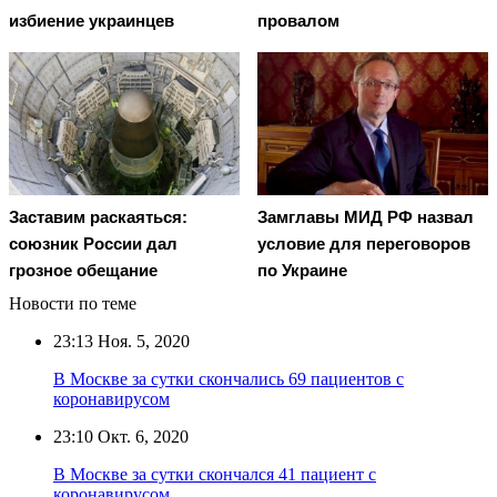
избиение украинцев
провалом
Заставим раскаяться:
Замглавы МИД РФ назвал
союзник России дал
условие для переговоров
грозное обещание
по Украине
Новости по теме
23:13
Ноя. 5, 2020
В Москве за сутки скончались 69 пациентов с
коронавирусом
23:10
Окт. 6, 2020
В Москве за сутки скончался 41 пациент с
коронавирусом