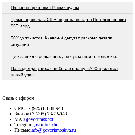
Пашинян пригрозил России судом
Трамп: арсеналы США переполнены, но Пентагон просит
$67 млрд
50% уклонистов. Киевский депутат раскрыл детали
ситуации
Туск заявил о решающих днях украинского конфликта
По Надеждину после побега в страну НАТО прилетел
новый удар
Связь с эфиром
СМС
+7 (925) 88-88-948
Звонок
+7 (495) 73-73-948
MAX
govoritmskbot
Telegram
govoritmskbot
Письмо
info@govoritmoskva.ru