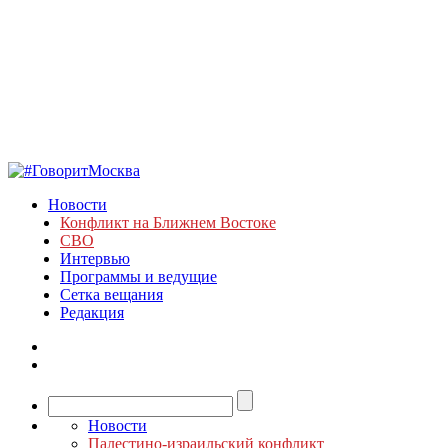
Новости
Конфликт на Ближнем Востоке
СВО
Интервью
Программы и ведущие
Сетка вещания
Редакция
Новости
Палестино-израильский конфликт