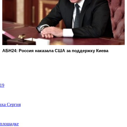
АБН24: Россия наказала США за поддержку Киева
19
аха Сергия
йплощадке