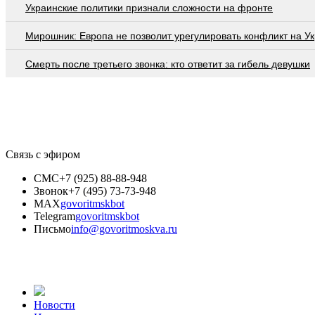
Украинские политики признали сложности на фронте
Мирошник: Европа не позволит урегулировать конфликт на У
Смерть после третьего звонка: кто ответит за гибель девушки
Связь с эфиром
СМС
+7 (925) 88-88-948
Звонок
+7 (495) 73-73-948
MAX
govoritmskbot
Telegram
govoritmskbot
Письмо
info@govoritmoskva.ru
Новости