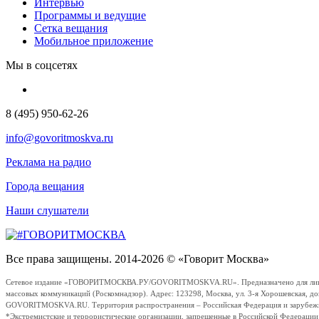
Интервью
Программы и ведущие
Сетка вещания
Мобильное приложение
Мы в соцсетях
8 (495) 950-62-26
info@govoritmoskva.ru
Реклама на радио
Города вещания
Наши слушатели
Все права защищены. 2014-2026 © «Говорит Москва»
Сетевое издание «ГОВОРИТМОСКВА.РУ/GOVORITMOSKVA.RU». Предназначено для лиц стар
массовых коммуникаций (Роскомнадзор). Адрес: 123298, Москва, ул. 3-я Хорошевская, д
GOVORITMOSKVA.RU. Территория распространения – Российская Федерация и зарубежные с
*Экстремистские и террористические организации, запрещенные в Российской Федераци