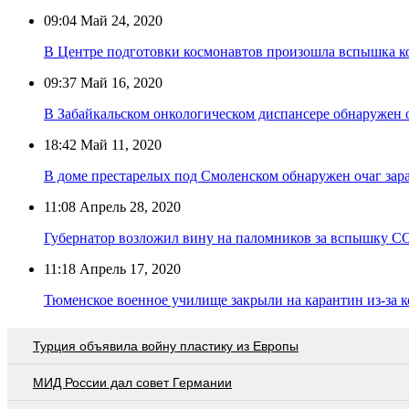
09:04
Май 24, 2020
В Центре подготовки космонавтов произошла вспышка к
09:37
Май 16, 2020
В Забайкальском онкологическом диспансере обнаружен 
18:42
Май 11, 2020
В доме престарелых под Смоленском обнаружен очаг за
11:08
Апрель 28, 2020
Губернатор возложил вину на паломников за вспышку C
11:18
Апрель 17, 2020
Тюменское военное училище закрыли на карантин из-за 
Турция объявила войну пластику из Европы
МИД России дал совет Германии