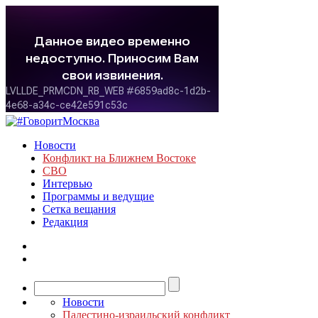
Новости
Конфликт на Ближнем Востоке
СВО
Интервью
Программы и ведущие
Сетка вещания
Редакция
Новости
Палестино-израильский конфликт