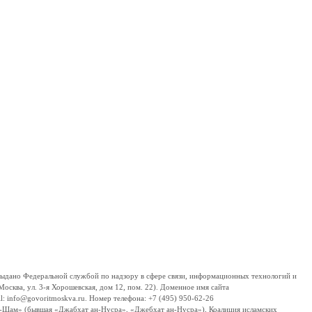
дано Федеральной службой по надзору в сфере связи, информационных технологий и
сква, ул. 3-я Хорошевская, дом 12, пом. 22). Доменное имя сайта
 info@govoritmoskva.ru. Номер телефона: +7 (495) 950-62-26
ш-Шам» (бывшая «Джабхат ан-Нусра», «Джебхат ан-Нусра»), Коалиция исламских