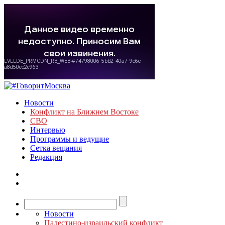
Новости
Конфликт на Ближнем Востоке
СВО
Интервью
Программы и ведущие
Сетка вещания
Редакция
Новости
Палестино-израильский конфликт