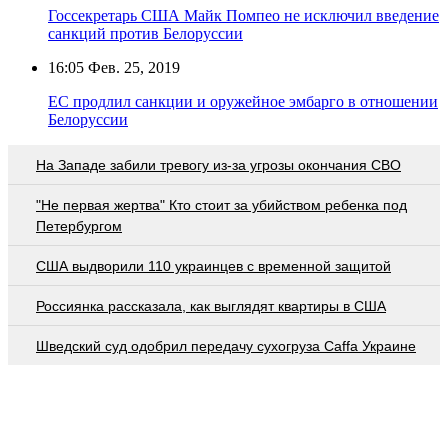
Госсекретарь США Майк Помпео не исключил введение
санкций против Белоруссии
16:05
Фев. 25, 2019
ЕС продлил санкции и оружейное эмбарго в отношении
Белоруссии
На Западе забили тревогу из-за угрозы окончания СВО
"Не первая жертва" Кто стоит за убийством ребенка под
Петербургом
США выдворили 110 украинцев с временной защитой
Россиянка рассказала, как выглядят квартиры в США
Шведский суд одобрил передачу сухогруза Caffa Украине