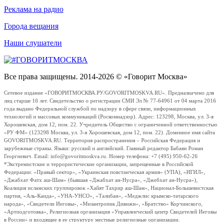
Реклама на радио
Города вещания
Наши слушатели
Все права защищены. 2014-2026 © «Говорит Москва»
Сетевое издание «ГОВОРИТМОСКВА.РУ/GOVORITMOSKVA.RU». Предназначено для
лиц старше 16 лет. Свидетельство о регистрации СМИ Эл № 77-64961 от 04 марта 2016
года выдано Федеральной службой по надзору в сфере связи, информационных
технологий и массовых коммуникаций (Роскомнадзор). Адрес: 123298, Москва, ул. 3-я
Хорошевская, дом 12, пом. 22. Учредитель Общество с ограниченной ответственностью
«РУ ФМ» (123298 Москва, ул. 3-я Хорошевская, дом 12, пом. 22). Доменное имя сайта
GOVORITMOSKVA.RU. Территория распространения – Российская Федерация и
зарубежные страны. Языки: русский и английский. Главный редактор Бабаян Роман
Георгиевич. Email: info@govoritmoskva.ru. Номер телефона: +7 (495) 950-62-26
*Экстремистские и террористические организации, запрещенные в Российской
Федерации: «Правый сектор», «Украинская повстанческая армия» (УПА), «ИГИЛ»,
«Джабхат Фатх аш-Шам» (бывшая «Джабхат ан-Нусра», «Джебхат ан-Нусра»),
Коалиция исламских группировок «Хайят Тахрир аш-Шам», Национал-Большевистская
партия, «Аль-Каида», «УНА-УНСО», «Талибан», «Меджлис крымско-татарского
народа», «Свидетели Иеговы», «Мизантропик Дивижн», «Братство» Корчинского,
«Артподготовка», Религиозная организация «Управленческий центр Свидетелей Иеговы
в России» и входящие в ее структуру местные религиозные организации.