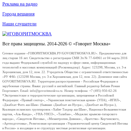
Реклама на радио
Города вещания
Наши слушатели
Все права защищены. 2014-2026 © «Говорит Москва»
Сетевое издание «ГОВОРИТМОСКВА.РУ/GOVORITMOSKVA.RU». Предназначено для
лиц старше 16 лет. Свидетельство о регистрации СМИ Эл № 77-64961 от 04 марта 2016
года выдано Федеральной службой по надзору в сфере связи, информационных
технологий и массовых коммуникаций (Роскомнадзор). Адрес: 123298, Москва, ул. 3-я
Хорошевская, дом 12, пом. 22. Учредитель Общество с ограниченной ответственностью
«РУ ФМ» (123298 Москва, ул. 3-я Хорошевская, дом 12, пом. 22). Доменное имя сайта
GOVORITMOSKVA.RU. Территория распространения – Российская Федерация и
зарубежные страны. Языки: русский и английский. Главный редактор Бабаян Роман
Георгиевич. Email: info@govoritmoskva.ru. Номер телефона: +7 (495) 950-62-26
*Экстремистские и террористические организации, запрещенные в Российской
Федерации: «Правый сектор», «Украинская повстанческая армия» (УПА), «ИГИЛ»,
«Джабхат Фатх аш-Шам» (бывшая «Джабхат ан-Нусра», «Джебхат ан-Нусра»),
Коалиция исламских группировок «Хайят Тахрир аш-Шам», Национал-Большевистская
партия, «Аль-Каида», «УНА-УНСО», «Талибан», «Меджлис крымско-татарского
народа», «Свидетели Иеговы», «Мизантропик Дивижн», «Братство» Корчинского,
«Артподготовка», Религиозная организация «Управленческий центр Свидетелей Иеговы
в России» и входящие в ее структуру местные религиозные организации.