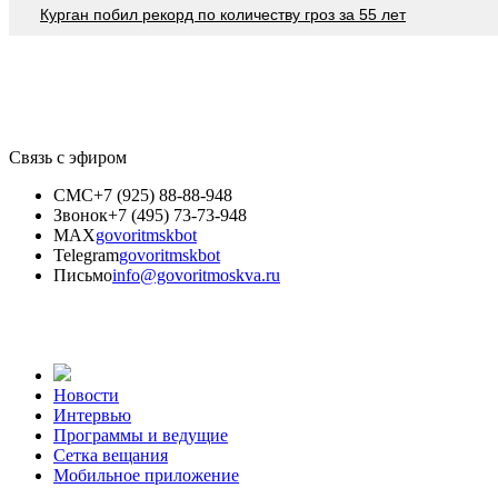
Курган побил рекорд по количеству гроз за 55 лет
Связь с эфиром
СМС
+7 (925) 88-88-948
Звонок
+7 (495) 73-73-948
MAX
govoritmskbot
Telegram
govoritmskbot
Письмо
info@govoritmoskva.ru
Новости
Интервью
Программы и ведущие
Сетка вещания
Мобильное приложение