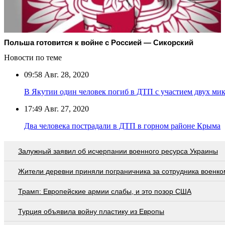
Польша готовится к войне с Россией — Сикорский
Новости по теме
09:58
Авг. 28, 2020
В Якутии один человек погиб в ДТП с участием двух ми
17:49
Авг. 27, 2020
Два человека пострадали в ДТП в горном районе Крыма
Залужный заявил об исчерпании военного ресурса Украины
Жители деревни приняли пограничника за сотрудника военко
Трамп: Европейские армии слабы, и это позор США
Турция объявила войну пластику из Европы