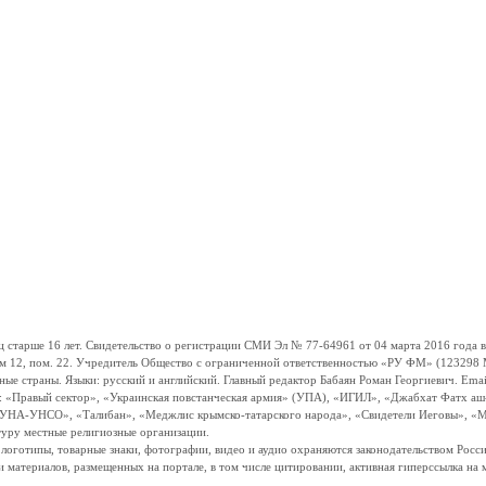
ше 16 лет. Свидетельство о регистрации СМИ Эл № 77-64961 от 04 марта 2016 года вы
ом 12, пом. 22. Учредитель Общество с ограниченной ответственностью «РУ ФМ» (123298 Мо
траны. Языки: русский и английский. Главный редактор Бабаян Роман Георгиевич. Email:
и: «Правый сектор», «Украинская повстанческая армия» (УПА), «ИГИЛ», «Джабхат Фатх а
«УНА-УНСО», «Талибан», «Меджлис крымско-татарского народа», «Свидетели Иеговы», «М
туру местные религиозные организации.
, логотипы, товарные знаки, фотографии, видео и аудио охраняются законодательством Ро
и материалов, размещенных на портале, в том числе цитировании, активная гиперссылка на 