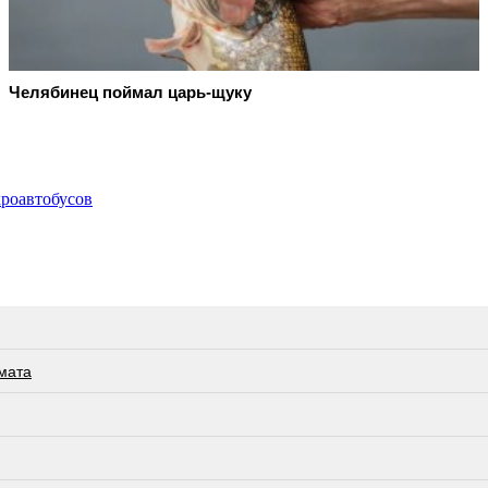
Челябинец поймал царь-щуку
кроавтобусов
мата