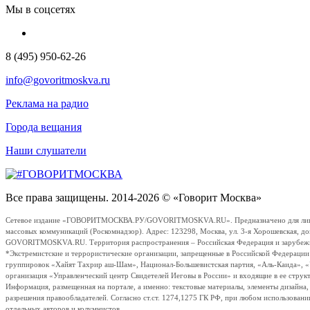
Мы в соцсетях
8 (495) 950-62-26
info@govoritmoskva.ru
Реклама на радио
Города вещания
Наши слушатели
Все права защищены. 2014-2026 © «Говорит Москва»
Сетевое издание «ГОВОРИТМОСКВА.РУ/GOVORITMOSKVA.RU». Предназначено для лиц стар
массовых коммуникаций (Роскомнадзор). Адрес: 123298, Москва, ул. 3-я Хорошевская, д
GOVORITMOSKVA.RU. Территория распространения – Российская Федерация и зарубежные с
*Экстремистские и террористические организации, запрещенные в Российской Федераци
группировок «Хайят Тахрир аш-Шам», Национал-Большевистская партия, «Аль-Каида», 
организация «Управленческий центр Свидетелей Иеговы в России» и входящие в ее струк
Информация, размещенная на портале, а именно: текстовые материалы, элементы дизайна
разрешения правообладателей. Согласно ст.ст. 1274,1275 ГК РФ, при любом использовани
отдельных авторов и колумнистов.