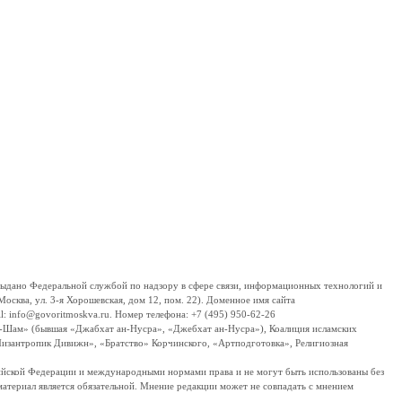
дано Федеральной службой по надзору в сфере связи, информационных технологий и
сква, ул. 3-я Хорошевская, дом 12, пом. 22). Доменное имя сайта
 info@govoritmoskva.ru. Номер телефона: +7 (495) 950-62-26
ш-Шам» (бывшая «Джабхат ан-Нусра», «Джебхат ан-Нусра»), Коалиция исламских
изантропик Дивижн», «Братство» Корчинского, «Артподготовка», Религиозная
ссийской Федерации и международными нормами права и не могут быть использованы без
материал является обязательной. Мнение редакции может не совпадать с мнением