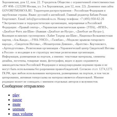
Хорошевская, дом 12, пом. 22. Учредитель Общество с ограниченной ответственностью
«РУ ФМ» (123298 Москва, ул. 3-я Хорошевская, дом 12, пом. 22). Доменное имя сайта
GOVORITMOSKVA.RU. Территория распространения – Российская Федерация и
зарубежные страны. Языки: русский и английский. Главный редактор Бабаян Роман
Георгиевич. Email: info@govoritmoskva.ru. Номер телефона: +7 (495) 950-62-26
*Экстремистские и террористические организации, запрещенные в Российской
Федерации: «Правый сектор», «Украинская повстанческая армия» (УПА), «ИГИЛ»,
«Джабхат Фатх аш-Шам» (бывшая «Джабхат ан-Нусра», «Джебхат ан-Нусра»),
Коалиция исламских группировок «Хайят Тахрир аш-Шам», Национал-Большевистская
партия, «Аль-Каида», «УНА-УНСО», «Талибан», «Меджлис крымско-татарского
народа», «Свидетели Иеговы», «Мизантропик Дивижн», «Братство» Корчинского,
«Артподготовка», Религиозная организация «Управленческий центр Свидетелей Иеговы
в России» и входящие в ее структуру местные религиозные организации.
Информация, размещенная на портале, а именно: текстовые материалы, элементы
дизайна, логотипы, товарные знаки, фотографии, видео и аудио охраняются
законодательством Российской Федерации и международными нормами права и не
могут быть использованы без разрешения правообладателей. Согласно ст.ст. 1274,1275
ГК РФ, при любом использовании материалов, размещенных на портале, в том числе
цитировании, активная гиперссылка на материал является обязательной. Мнение
редакции может не совпадать с мнением отдельных авторов и колумнистов.
Сообщение отправлено
play
pause
mute
unmute
max volume