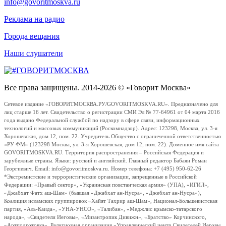
info@govoritmoskva.ru
Реклама на радио
Города вещания
Наши слушатели
Все права защищены. 2014-2026 © «Говорит Москва»
Сетевое издание «ГОВОРИТМОСКВА.РУ/GOVORITMOSKVA.RU». Предназначено для
лиц старше 16 лет. Свидетельство о регистрации СМИ Эл № 77-64961 от 04 марта 2016
года выдано Федеральной службой по надзору в сфере связи, информационных
технологий и массовых коммуникаций (Роскомнадзор). Адрес: 123298, Москва, ул. 3-я
Хорошевская, дом 12, пом. 22. Учредитель Общество с ограниченной ответственностью
«РУ ФМ» (123298 Москва, ул. 3-я Хорошевская, дом 12, пом. 22). Доменное имя сайта
GOVORITMOSKVA.RU. Территория распространения – Российская Федерация и
зарубежные страны. Языки: русский и английский. Главный редактор Бабаян Роман
Георгиевич. Email: info@govoritmoskva.ru. Номер телефона: +7 (495) 950-62-26
*Экстремистские и террористические организации, запрещенные в Российской
Федерации: «Правый сектор», «Украинская повстанческая армия» (УПА), «ИГИЛ»,
«Джабхат Фатх аш-Шам» (бывшая «Джабхат ан-Нусра», «Джебхат ан-Нусра»),
Коалиция исламских группировок «Хайят Тахрир аш-Шам», Национал-Большевистская
партия, «Аль-Каида», «УНА-УНСО», «Талибан», «Меджлис крымско-татарского
народа», «Свидетели Иеговы», «Мизантропик Дивижн», «Братство» Корчинского,
«Артподготовка», Религиозная организация «Управленческий центр Свидетелей Иеговы