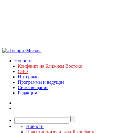
Новости
Конфликт на Ближнем Востоке
СВО
Интервью
Программы и ведущие
Сетка вещания
Редакция
Новости
Палестино-израильский конфликт