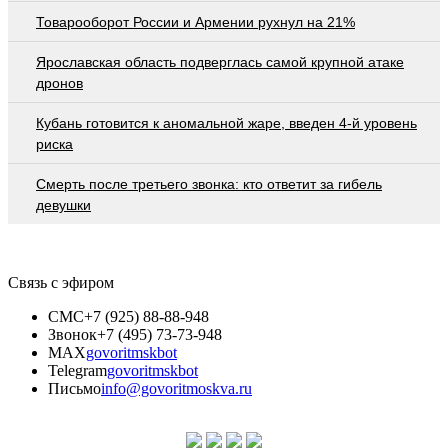
Товарооборот России и Армении рухнул на 21%
Ярославская область подверглась самой крупной атаке
дронов
Кубань готовится к аномальной жаре, введен 4-й уровень
риска
Смерть после третьего звонка: кто ответит за гибель
девушки
Связь с эфиром
СМС
+7 (925) 88-88-948
Звонок
+7 (495) 73-73-948
MAX
govoritmskbot
Telegram
govoritmskbot
Письмо
info@govoritmoskva.ru