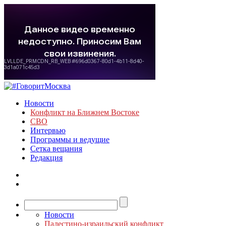
Новости
Конфликт на Ближнем Востоке
СВО
Интервью
Программы и ведущие
Сетка вещания
Редакция
Новости
Палестино-израильский конфликт