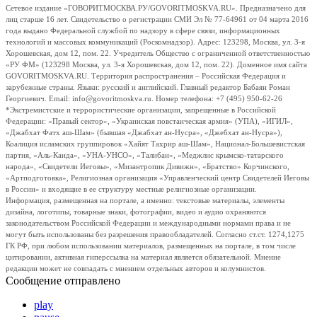
Сетевое издание «ГОВОРИТМОСКВА.РУ/GOVORITMOSKVA.RU». Предназначено для
лиц старше 16 лет. Свидетельство о регистрации СМИ Эл № 77-64961 от 04 марта 2016
года выдано Федеральной службой по надзору в сфере связи, информационных
технологий и массовых коммуникаций (Роскомнадзор). Адрес: 123298, Москва, ул. 3-я
Хорошевская, дом 12, пом. 22. Учредитель Общество с ограниченной ответственностью
«РУ ФМ» (123298 Москва, ул. 3-я Хорошевская, дом 12, пом. 22). Доменное имя сайта
GOVORITMOSKVA.RU. Территория распространения – Российская Федерация и
зарубежные страны. Языки: русский и английский. Главный редактор Бабаян Роман
Георгиевич. Email: info@govoritmoskva.ru. Номер телефона: +7 (495) 950-62-26
*Экстремистские и террористические организации, запрещенные в Российской
Федерации: «Правый сектор», «Украинская повстанческая армия» (УПА), «ИГИЛ»,
«Джабхат Фатх аш-Шам» (бывшая «Джабхат ан-Нусра», «Джебхат ан-Нусра»),
Коалиция исламских группировок «Хайят Тахрир аш-Шам», Национал-Большевистская
партия, «Аль-Каида», «УНА-УНСО», «Талибан», «Меджлис крымско-татарского
народа», «Свидетели Иеговы», «Мизантропик Дивижн», «Братство» Корчинского,
«Артподготовка», Религиозная организация «Управленческий центр Свидетелей Иеговы
в России» и входящие в ее структуру местные религиозные организации.
Информация, размещенная на портале, а именно: текстовые материалы, элементы
дизайна, логотипы, товарные знаки, фотографии, видео и аудио охраняются
законодательством Российской Федерации и международными нормами права и не
могут быть использованы без разрешения правообладателей. Согласно ст.ст. 1274,1275
ГК РФ, при любом использовании материалов, размещенных на портале, в том числе
цитировании, активная гиперссылка на материал является обязательной. Мнение
редакции может не совпадать с мнением отдельных авторов и колумнистов.
Сообщение отправлено
play