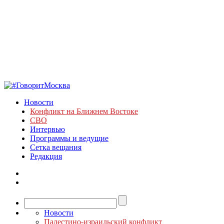
Новости
Конфликт на Ближнем Востоке
СВО
Интервью
Программы и ведущие
Сетка вещания
Редакция
Новости
Палестино-израильский конфликт