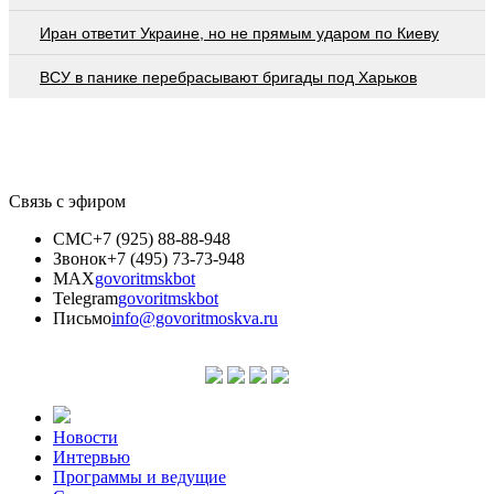
Иран ответит Украине, но не прямым ударом по Киеву
ВСУ в панике перебрасывают бригады под Харьков
Связь с эфиром
СМС
+7 (925) 88-88-948
Звонок
+7 (495) 73-73-948
MAX
govoritmskbot
Telegram
govoritmskbot
Письмо
info@govoritmoskva.ru
Новости
Интервью
Программы и ведущие