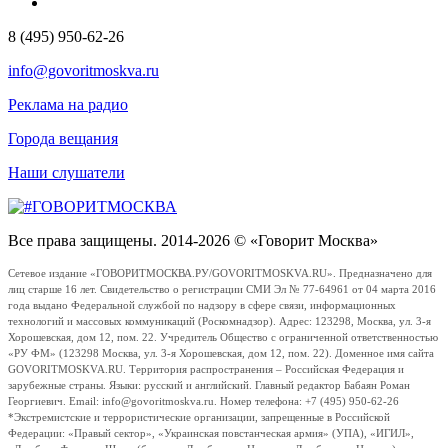
8 (495) 950-62-26
info@govoritmoskva.ru
Реклама на радио
Города вещания
Наши слушатели
Все права защищены. 2014-2026 © «Говорит Москва»
Сетевое издание «ГОВОРИТМОСКВА.РУ/GOVORITMOSKVA.RU». Предназначено для
лиц старше 16 лет. Свидетельство о регистрации СМИ Эл № 77-64961 от 04 марта 2016
года выдано Федеральной службой по надзору в сфере связи, информационных
технологий и массовых коммуникаций (Роскомнадзор). Адрес: 123298, Москва, ул. 3-я
Хорошевская, дом 12, пом. 22. Учредитель Общество с ограниченной ответственностью
«РУ ФМ» (123298 Москва, ул. 3-я Хорошевская, дом 12, пом. 22). Доменное имя сайта
GOVORITMOSKVA.RU. Территория распространения – Российская Федерация и
зарубежные страны. Языки: русский и английский. Главный редактор Бабаян Роман
Георгиевич. Email: info@govoritmoskva.ru. Номер телефона: +7 (495) 950-62-26
*Экстремистские и террористические организации, запрещенные в Российской
Федерации: «Правый сектор», «Украинская повстанческая армия» (УПА), «ИГИЛ»,