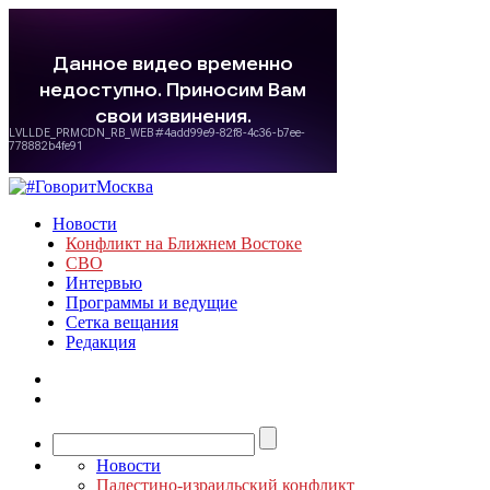
Новости
Конфликт на Ближнем Востоке
СВО
Интервью
Программы и ведущие
Сетка вещания
Редакция
Новости
Палестино-израильский конфликт