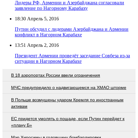
Лидеры РФ, Армении и Азербайджана согласовали
заявление по Нагорному Карабаху
18:30
Апрель 5, 2016
Путин обсудил с лидерами Азербайджана и Армении
конфликт в Нагорном Карабахе
13:51
Апрель 2, 2016
Президент Армении проведёт заседание Совбеза из-за
ситуации в Нагорном Карабахе
В 18 аэропортах России ввели ограничения
МЧС предупредило о надвигающемся на ХМАО шторме
В Польше возмущены ударом Кремля по иностранным
активам
EC придется умолять о пощаде, если Путин перейдет к
«плану Б»
Мэр Хиросимы в годовщину бомбардировки