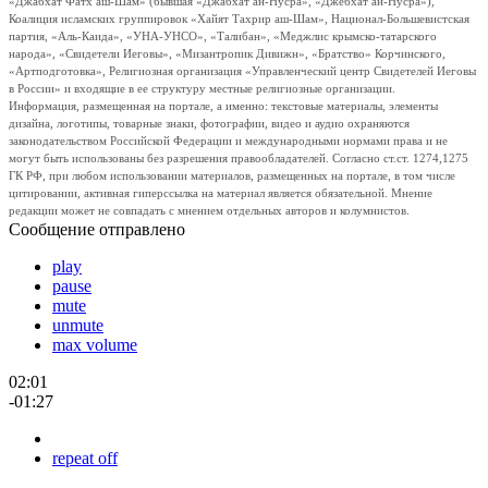
«Джабхат Фатх аш-Шам» (бывшая «Джабхат ан-Нусра», «Джебхат ан-Нусра»),
Коалиция исламских группировок «Хайят Тахрир аш-Шам», Национал-Большевистская
партия, «Аль-Каида», «УНА-УНСО», «Талибан», «Меджлис крымско-татарского
народа», «Свидетели Иеговы», «Мизантропик Дивижн», «Братство» Корчинского,
«Артподготовка», Религиозная организация «Управленческий центр Свидетелей Иеговы
в России» и входящие в ее структуру местные религиозные организации.
Информация, размещенная на портале, а именно: текстовые материалы, элементы
дизайна, логотипы, товарные знаки, фотографии, видео и аудио охраняются
законодательством Российской Федерации и международными нормами права и не
могут быть использованы без разрешения правообладателей. Согласно ст.ст. 1274,1275
ГК РФ, при любом использовании материалов, размещенных на портале, в том числе
цитировании, активная гиперссылка на материал является обязательной. Мнение
редакции может не совпадать с мнением отдельных авторов и колумнистов.
Сообщение отправлено
play
pause
mute
unmute
max volume
02:01
-01:27
repeat off