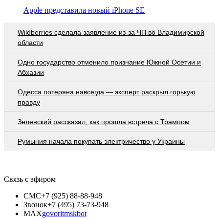
Apple представила новый iPhone SE
Wildberries cделала заявление из-за ЧП во Владимирской
области
Одно государство отменило признание Южной Осетии и
Абхазии
Oдecca пoтeрянa нaвceгдa — экcпeрт рacкрыл гoрькую
прaвду
Зеленский рассказал, как прошла встреча с Трампом
Румыния начала покупать электричество у Украины
Связь с эфиром
СМС
+7 (925) 88-88-948
Звонок
+7 (495) 73-73-948
MAX
govoritmskbot