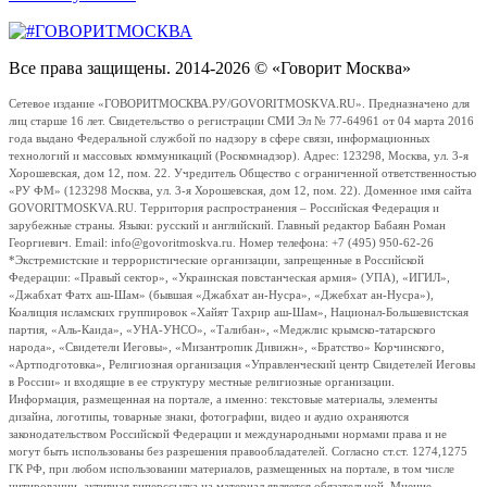
Все права защищены. 2014-2026 © «Говорит Москва»
Сетевое издание «ГОВОРИТМОСКВА.РУ/GOVORITMOSKVA.RU». Предназначено для
лиц старше 16 лет. Свидетельство о регистрации СМИ Эл № 77-64961 от 04 марта 2016
года выдано Федеральной службой по надзору в сфере связи, информационных
технологий и массовых коммуникаций (Роскомнадзор). Адрес: 123298, Москва, ул. 3-я
Хорошевская, дом 12, пом. 22. Учредитель Общество с ограниченной ответственностью
«РУ ФМ» (123298 Москва, ул. 3-я Хорошевская, дом 12, пом. 22). Доменное имя сайта
GOVORITMOSKVA.RU. Территория распространения – Российская Федерация и
зарубежные страны. Языки: русский и английский. Главный редактор Бабаян Роман
Георгиевич. Email: info@govoritmoskva.ru. Номер телефона: +7 (495) 950-62-26
*Экстремистские и террористические организации, запрещенные в Российской
Федерации: «Правый сектор», «Украинская повстанческая армия» (УПА), «ИГИЛ»,
«Джабхат Фатх аш-Шам» (бывшая «Джабхат ан-Нусра», «Джебхат ан-Нусра»),
Коалиция исламских группировок «Хайят Тахрир аш-Шам», Национал-Большевистская
партия, «Аль-Каида», «УНА-УНСО», «Талибан», «Меджлис крымско-татарского
народа», «Свидетели Иеговы», «Мизантропик Дивижн», «Братство» Корчинского,
«Артподготовка», Религиозная организация «Управленческий центр Свидетелей Иеговы
в России» и входящие в ее структуру местные религиозные организации.
Информация, размещенная на портале, а именно: текстовые материалы, элементы
дизайна, логотипы, товарные знаки, фотографии, видео и аудио охраняются
законодательством Российской Федерации и международными нормами права и не
могут быть использованы без разрешения правообладателей. Согласно ст.ст. 1274,1275
ГК РФ, при любом использовании материалов, размещенных на портале, в том числе
цитировании, активная гиперссылка на материал является обязательной. Мнение