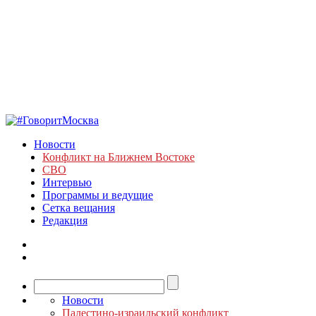
Новости
Конфликт на Ближнем Востоке
СВО
Интервью
Программы и ведущие
Сетка вещания
Редакция
Новости
Палестино-израильский конфликт