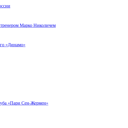
оссии
 тренером Марко Николичем
ого «Динамо»
луба «Пари Сен-Жермен»