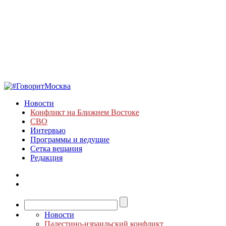
Новости
Конфликт на Ближнем Востоке
СВО
Интервью
Программы и ведущие
Сетка вещания
Редакция
Новости
Палестино-израильский конфликт