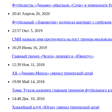
Футболисты «Динамо» обыграли «Сочи» в чемпионате Р
20:41
Апрель 26, 2020
Футбольный «Локомотив» подписал контракт с сербским
22:57
Окт. 5, 2019
СМИ назвали имя претендента на пост тренера московск
16:29
Июнь 16, 2019
Главный тренер «Челси» перешёл в «Ювентус»
12:39
Ноя. 11, 2018
ХК «Динамо-Минск» сменил тренерский штаб
19:00
Май 14, 2018
Томас Тухель назначен главным тренером футбольного к
14:48
Дек. 10, 2016
Хоккейный клуб «Югра» сменил тренерский штаб