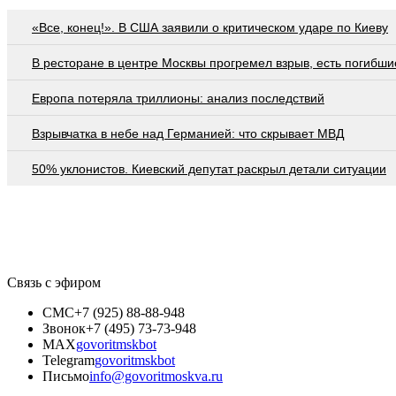
«Все, конец!». В США заявили о критическом ударе по Киеву
В ресторане в центре Москвы прогремел взрыв, есть погибши
Европа потеряла триллионы: анализ последствий
Взрывчатка в небе над Германией: что скрывает МВД
50% уклонистов. Киевский депутат раскрыл детали ситуации
Связь с эфиром
СМС
+7 (925) 88-88-948
Звонок
+7 (495) 73-73-948
MAX
govoritmskbot
Telegram
govoritmskbot
Письмо
info@govoritmoskva.ru