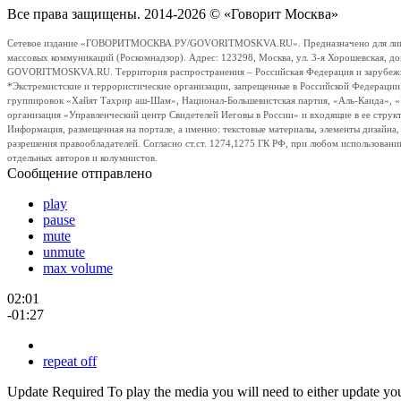
Все права защищены. 2014-2026 © «Говорит Москва»
Сетевое издание «ГОВОРИТМОСКВА.РУ/GOVORITMOSKVA.RU». Предназначено для лиц стар
массовых коммуникаций (Роскомнадзор). Адрес: 123298, Москва, ул. 3-я Хорошевская, д
GOVORITMOSKVA.RU. Территория распространения – Российская Федерация и зарубежные с
*Экстремистские и террористические организации, запрещенные в Российской Федераци
группировок «Хайят Тахрир аш-Шам», Национал-Большевистская партия, «Аль-Каида», 
организация «Управленческий центр Свидетелей Иеговы в России» и входящие в ее струк
Информация, размещенная на портале, а именно: текстовые материалы, элементы дизайна
разрешения правообладателей. Согласно ст.ст. 1274,1275 ГК РФ, при любом использовани
отдельных авторов и колумнистов.
Сообщение отправлено
play
pause
mute
unmute
max volume
02:01
-01:27
repeat off
Update Required
To play the media you will need to either update yo