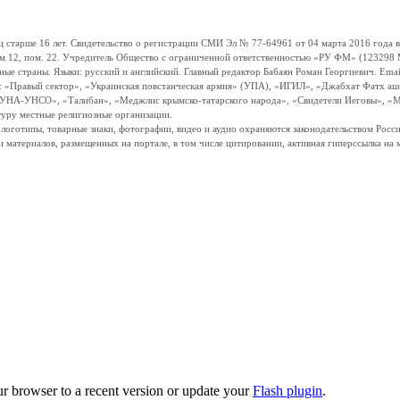
ше 16 лет. Свидетельство о регистрации СМИ Эл № 77-64961 от 04 марта 2016 года вы
ом 12, пом. 22. Учредитель Общество с ограниченной ответственностью «РУ ФМ» (123298 Мо
траны. Языки: русский и английский. Главный редактор Бабаян Роман Георгиевич. Email:
и: «Правый сектор», «Украинская повстанческая армия» (УПА), «ИГИЛ», «Джабхат Фатх а
«УНА-УНСО», «Талибан», «Меджлис крымско-татарского народа», «Свидетели Иеговы», «М
туру местные религиозные организации.
, логотипы, товарные знаки, фотографии, видео и аудио охраняются законодательством Ро
и материалов, размещенных на портале, в том числе цитировании, активная гиперссылка на 
ur browser to a recent version or update your
Flash plugin
.