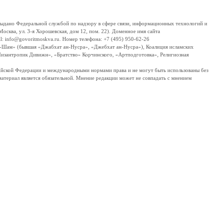
дано Федеральной службой по надзору в сфере связи, информационных технологий и
сква, ул. 3-я Хорошевская, дом 12, пом. 22). Доменное имя сайта
 info@govoritmoskva.ru. Номер телефона: +7 (495) 950-62-26
ш-Шам» (бывшая «Джабхат ан-Нусра», «Джебхат ан-Нусра»), Коалиция исламских
изантропик Дивижн», «Братство» Корчинского, «Артподготовка», Религиозная
ссийской Федерации и международными нормами права и не могут быть использованы без
материал является обязательной. Мнение редакции может не совпадать с мнением