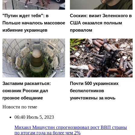
"Путин ждет тебя": в
Соскин: визит Зеленского в
Польше началось массовое
США оказался полным
избиение украинцев
провалом
Заставим раскаяться:
Почти 500 украинских
союзник России дал
беспилотников
грозное обещание
уничтожены за ночь
Новости по теме
06:40
Июль 5, 2023
Михаил Мишустин спрогнозировал рост ВВП страны
по итогам года на более чем 2%