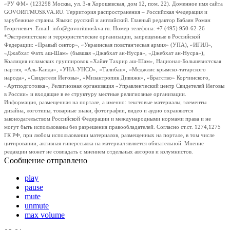
«РУ ФМ» (123298 Москва, ул. 3-я Хорошевская, дом 12, пом. 22). Доменное имя сайта
GOVORITMOSKVA.RU. Территория распространения – Российская Федерация и
зарубежные страны. Языки: русский и английский. Главный редактор Бабаян Роман
Георгиевич. Email: info@govoritmoskva.ru. Номер телефона: +7 (495) 950-62-26
*Экстремистские и террористические организации, запрещенные в Российской
Федерации: «Правый сектор», «Украинская повстанческая армия» (УПА), «ИГИЛ»,
«Джабхат Фатх аш-Шам» (бывшая «Джабхат ан-Нусра», «Джебхат ан-Нусра»),
Коалиция исламских группировок «Хайят Тахрир аш-Шам», Национал-Большевистская
партия, «Аль-Каида», «УНА-УНСО», «Талибан», «Меджлис крымско-татарского
народа», «Свидетели Иеговы», «Мизантропик Дивижн», «Братство» Корчинского,
«Артподготовка», Религиозная организация «Управленческий центр Свидетелей Иеговы
в России» и входящие в ее структуру местные религиозные организации.
Информация, размещенная на портале, а именно: текстовые материалы, элементы
дизайна, логотипы, товарные знаки, фотографии, видео и аудио охраняются
законодательством Российской Федерации и международными нормами права и не
могут быть использованы без разрешения правообладателей. Согласно ст.ст. 1274,1275
ГК РФ, при любом использовании материалов, размещенных на портале, в том числе
цитировании, активная гиперссылка на материал является обязательной. Мнение
редакции может не совпадать с мнением отдельных авторов и колумнистов.
Сообщение отправлено
play
pause
mute
unmute
max volume