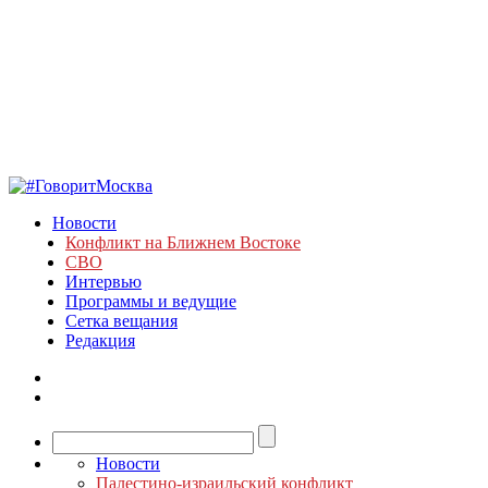
Новости
Конфликт на Ближнем Востоке
СВО
Интервью
Программы и ведущие
Сетка вещания
Редакция
Новости
Палестино-израильский конфликт