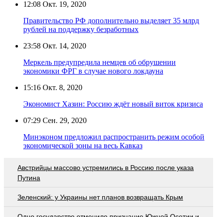
12:08
Окт. 19, 2020
Правительство РФ дополнительно выделяет 35 млрд
рублей на поддержку безработных
23:58
Окт. 14, 2020
Меркель предупредила немцев об обрушении
экономики ФРГ в случае нового локдауна
15:16
Окт. 8, 2020
Экономист Хазин: Россию ждёт новый виток кризиса
07:29
Сен. 29, 2020
Минэконом предложил распространить режим особой
экономической зоны на весь Кавказ
Австрийцы массово устремились в Россию после указа
Путина
Зеленский: у Украины нет планов возвращать Крым
Одно государство отменило признание Южной Осетии и