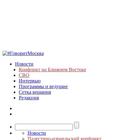
Новости
Конфликт на Ближнем Востоке
СВО
Интервью
Программы и ведущие
Сетка вещания
Редакция
Новости
Палестино-израильский конфликт