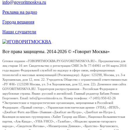
info@govoritmoskva.ru
Реклама на радио
Города вещания
Наши слушатели
Все права защищены. 2014-2026 © «Говорит Москва»
Сетевое издание «ГОВОРИТМОСКВА.РУ/GOVORITMOSKVA.RU». Предназначено для
лиц старше 16 лет. Свидетельство о регистрации СМИ Эл № 77-64961 от 04 марта 2016
года выдано Федеральной службой по надзору в сфере связи, информационных
технологий и массовых коммуникаций (Роскомнадзор). Адрес: 123298, Москва, ул. 3-я
Хорошевская, дом 12, пом. 22. Учредитель Общество с ограниченной ответственностью
«РУ ФМ» (123298 Москва, ул. 3-я Хорошевская, дом 12, пом. 22). Доменное имя сайта
GOVORITMOSKVA.RU. Территория распространения – Российская Федерация и
зарубежные страны. Языки: русский и английский. Главный редактор Бабаян Роман
Георгиевич. Email: info@govoritmoskva.ru. Номер телефона: +7 (495) 950-62-26
*Экстремистские и террористические организации, запрещенные в Российской
Федерации: «Правый сектор», «Украинская повстанческая армия» (УПА), «ИГИЛ»,
«Джабхат Фатх аш-Шам» (бывшая «Джабхат ан-Нусра», «Джебхат ан-Нусра»),
Коалиция исламских группировок «Хайят Тахрир аш-Шам», Национал-Большевистская
партия, «Аль-Каида», «УНА-УНСО», «Талибан», «Меджлис крымско-татарского
народа», «Свидетели Иеговы», «Мизантропик Дивижн», «Братство» Корчинского,