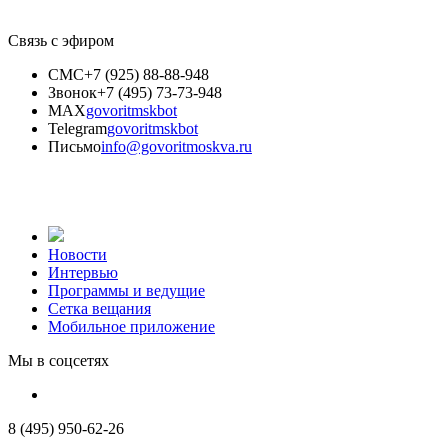
Связь с эфиром
СМС
+7 (925) 88-88-948
Звонок
+7 (495) 73-73-948
MAX
govoritmskbot
Telegram
govoritmskbot
Письмо
info@govoritmoskva.ru
Новости
Интервью
Программы и ведущие
Сетка вещания
Мобильное приложение
Мы в соцсетях
8 (495) 950-62-26