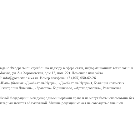
дано Федеральной службой по надзору в сфере связи, информационных технологий и
сква, ул. 3-я Хорошевская, дом 12, пом. 22). Доменное имя сайта
 info@govoritmoskva.ru. Номер телефона: +7 (495) 950-62-26
ш-Шам» (бывшая «Джабхат ан-Нусра», «Джебхат ан-Нусра»), Коалиция исламских
изантропик Дивижн», «Братство» Корчинского, «Артподготовка», Религиозная
ссийской Федерации и международными нормами права и не могут быть использованы без
материал является обязательной. Мнение редакции может не совпадать с мнением