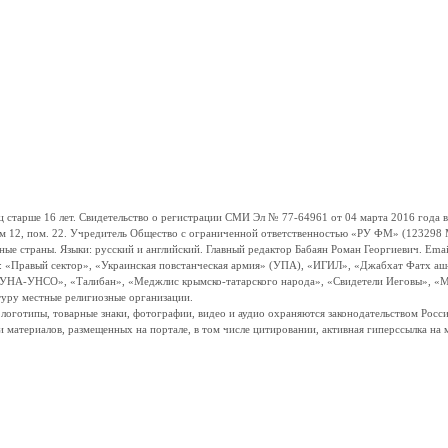
ше 16 лет. Свидетельство о регистрации СМИ Эл № 77-64961 от 04 марта 2016 года вы
ом 12, пом. 22. Учредитель Общество с ограниченной ответственностью «РУ ФМ» (123298 Мо
траны. Языки: русский и английский. Главный редактор Бабаян Роман Георгиевич. Email:
и: «Правый сектор», «Украинская повстанческая армия» (УПА), «ИГИЛ», «Джабхат Фатх а
«УНА-УНСО», «Талибан», «Меджлис крымско-татарского народа», «Свидетели Иеговы», «М
туру местные религиозные организации.
, логотипы, товарные знаки, фотографии, видео и аудио охраняются законодательством Ро
и материалов, размещенных на портале, в том числе цитировании, активная гиперссылка на 