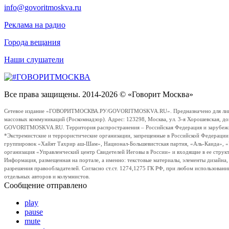
info@govoritmoskva.ru
Реклама на радио
Города вещания
Наши слушатели
Все права защищены. 2014-2026 © «Говорит Москва»
Сетевое издание «ГОВОРИТМОСКВА.РУ/GOVORITMOSKVA.RU». Предназначено для лиц стар
массовых коммуникаций (Роскомнадзор). Адрес: 123298, Москва, ул. 3-я Хорошевская, д
GOVORITMOSKVA.RU. Территория распространения – Российская Федерация и зарубежные с
*Экстремистские и террористические организации, запрещенные в Российской Федераци
группировок «Хайят Тахрир аш-Шам», Национал-Большевистская партия, «Аль-Каида», 
организация «Управленческий центр Свидетелей Иеговы в России» и входящие в ее струк
Информация, размещенная на портале, а именно: текстовые материалы, элементы дизайна
разрешения правообладателей. Согласно ст.ст. 1274,1275 ГК РФ, при любом использовани
отдельных авторов и колумнистов.
Сообщение отправлено
play
pause
mute