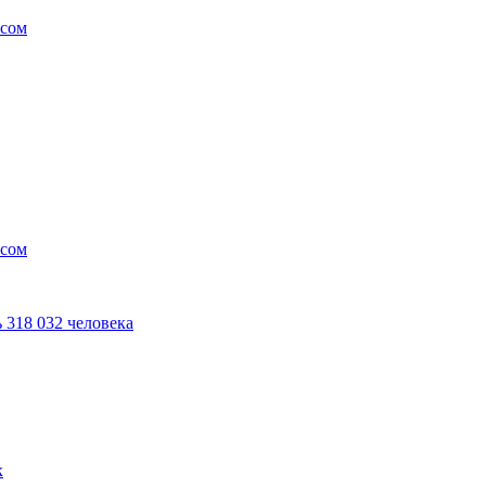
усом
усом
 318 032 человека
к