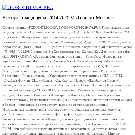
Все права защищены. 2014-2026 © «Говорит Москва»
Сетевое издание «ГОВОРИТМОСКВА.РУ/GOVORITMOSKVA.RU». Предназначено для
лиц старше 16 лет. Свидетельство о регистрации СМИ Эл № 77-64961 от 04 марта 2016
года выдано Федеральной службой по надзору в сфере связи, информационных
технологий и массовых коммуникаций (Роскомнадзор). Адрес: 123298, Москва, ул. 3-я
Хорошевская, дом 12, пом. 22. Учредитель Общество с ограниченной ответственностью
«РУ ФМ» (123298 Москва, ул. 3-я Хорошевская, дом 12, пом. 22). Доменное имя сайта
GOVORITMOSKVA.RU. Территория распространения – Российская Федерация и
зарубежные страны. Языки: русский и английский. Главный редактор Бабаян Роман
Георгиевич. Email: info@govoritmoskva.ru. Номер телефона: +7 (495) 950-62-26
*Экстремистские и террористические организации, запрещенные в Российской
Федерации: «Правый сектор», «Украинская повстанческая армия» (УПА), «ИГИЛ»,
«Джабхат Фатх аш-Шам» (бывшая «Джабхат ан-Нусра», «Джебхат ан-Нусра»),
Коалиция исламских группировок «Хайят Тахрир аш-Шам», Национал-Большевистская
партия, «Аль-Каида», «УНА-УНСО», «Талибан», «Меджлис крымско-татарского
народа», «Свидетели Иеговы», «Мизантропик Дивижн», «Братство» Корчинского,
«Артподготовка», Религиозная организация «Управленческий центр Свидетелей Иеговы
в России» и входящие в ее структуру местные религиозные организации.
Информация, размещенная на портале, а именно: текстовые материалы, элементы
дизайна, логотипы, товарные знаки, фотографии, видео и аудио охраняются
законодательством Российской Федерации и международными нормами права и не
могут быть использованы без разрешения правообладателей. Согласно ст.ст. 1274,1275
ГК РФ, при любом использовании материалов, размещенных на портале, в том числе
цитировании, активная гиперссылка на материал является обязательной. Мнение