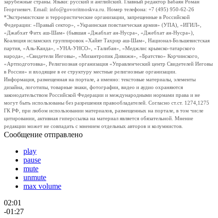
зарубежные страны. Языки: русский и английский. Главный редактор Бабаян Роман
Георгиевич. Email: info@govoritmoskva.ru. Номер телефона: +7 (495) 950-62-26
*Экстремистские и террористические организации, запрещенные в Российской
Федерации: «Правый сектор», «Украинская повстанческая армия» (УПА), «ИГИЛ»,
«Джабхат Фатх аш-Шам» (бывшая «Джабхат ан-Нусра», «Джебхат ан-Нусра»),
Коалиция исламских группировок «Хайят Тахрир аш-Шам», Национал-Большевистская
партия, «Аль-Каида», «УНА-УНСО», «Талибан», «Меджлис крымско-татарского
народа», «Свидетели Иеговы», «Мизантропик Дивижн», «Братство» Корчинского,
«Артподготовка», Религиозная организация «Управленческий центр Свидетелей Иеговы
в России» и входящие в ее структуру местные религиозные организации.
Информация, размещенная на портале, а именно: текстовые материалы, элементы
дизайна, логотипы, товарные знаки, фотографии, видео и аудио охраняются
законодательством Российской Федерации и международными нормами права и не
могут быть использованы без разрешения правообладателей. Согласно ст.ст. 1274,1275
ГК РФ, при любом использовании материалов, размещенных на портале, в том числе
цитировании, активная гиперссылка на материал является обязательной. Мнение
редакции может не совпадать с мнением отдельных авторов и колумнистов.
Сообщение отправлено
play
pause
mute
unmute
max volume
02:01
-01:27