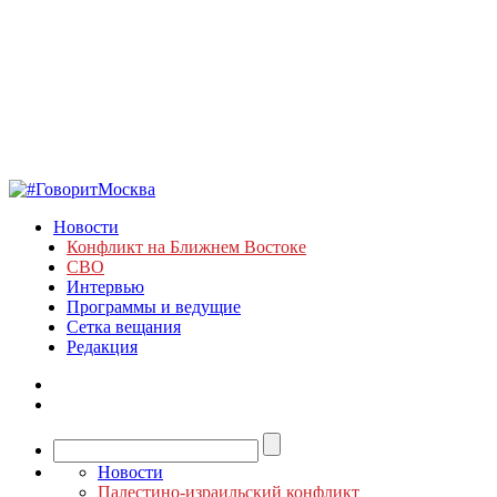
Новости
Конфликт на Ближнем Востоке
СВО
Интервью
Программы и ведущие
Сетка вещания
Редакция
Новости
Палестино-израильский конфликт