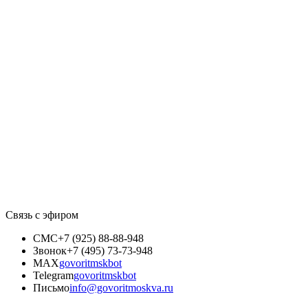
Связь с эфиром
СМС
+7 (925) 88-88-948
Звонок
+7 (495) 73-73-948
MAX
govoritmskbot
Telegram
govoritmskbot
Письмо
info@govoritmoskva.ru