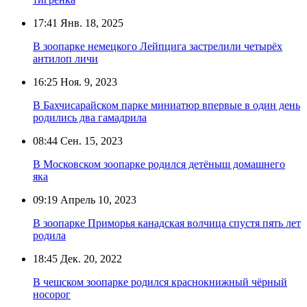
17:41
Янв. 18, 2025
В зоопарке немецкого Лейпцига застрелили четырёх
антилоп личи
16:25
Ноя. 9, 2023
В Бахчисарайском парке миниатюр впервые в один день
родились два гамадрила
08:44
Сен. 15, 2023
В Московском зоопарке родился детёныш домашнего
яка
09:19
Апрель 10, 2023
В зоопарке Приморья канадская волчица спустя пять лет
родила
18:45
Дек. 20, 2022
В чешском зоопарке родился краснокнижный чёрный
носорог