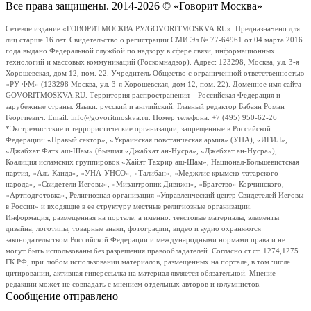
Все права защищены. 2014-2026 © «Говорит Москва»
Сетевое издание «ГОВОРИТМОСКВА.РУ/GOVORITMOSKVA.RU». Предназначено для
лиц старше 16 лет. Свидетельство о регистрации СМИ Эл № 77-64961 от 04 марта 2016
года выдано Федеральной службой по надзору в сфере связи, информационных
технологий и массовых коммуникаций (Роскомнадзор). Адрес: 123298, Москва, ул. 3-я
Хорошевская, дом 12, пом. 22. Учредитель Общество с ограниченной ответственностью
«РУ ФМ» (123298 Москва, ул. 3-я Хорошевская, дом 12, пом. 22). Доменное имя сайта
GOVORITMOSKVA.RU. Территория распространения – Российская Федерация и
зарубежные страны. Языки: русский и английский. Главный редактор Бабаян Роман
Георгиевич. Email: info@govoritmoskva.ru. Номер телефона: +7 (495) 950-62-26
*Экстремистские и террористические организации, запрещенные в Российской
Федерации: «Правый сектор», «Украинская повстанческая армия» (УПА), «ИГИЛ»,
«Джабхат Фатх аш-Шам» (бывшая «Джабхат ан-Нусра», «Джебхат ан-Нусра»),
Коалиция исламских группировок «Хайят Тахрир аш-Шам», Национал-Большевистская
партия, «Аль-Каида», «УНА-УНСО», «Талибан», «Меджлис крымско-татарского
народа», «Свидетели Иеговы», «Мизантропик Дивижн», «Братство» Корчинского,
«Артподготовка», Религиозная организация «Управленческий центр Свидетелей Иеговы
в России» и входящие в ее структуру местные религиозные организации.
Информация, размещенная на портале, а именно: текстовые материалы, элементы
дизайна, логотипы, товарные знаки, фотографии, видео и аудио охраняются
законодательством Российской Федерации и международными нормами права и не
могут быть использованы без разрешения правообладателей. Согласно ст.ст. 1274,1275
ГК РФ, при любом использовании материалов, размещенных на портале, в том числе
цитировании, активная гиперссылка на материал является обязательной. Мнение
редакции может не совпадать с мнением отдельных авторов и колумнистов.
Сообщение отправлено