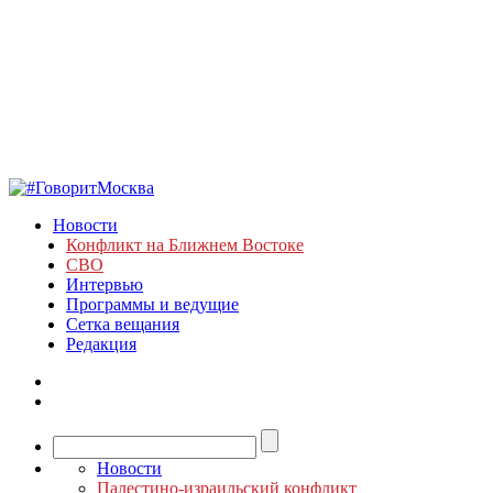
Новости
Конфликт на Ближнем Востоке
СВО
Интервью
Программы и ведущие
Сетка вещания
Редакция
Новости
Палестино-израильский конфликт