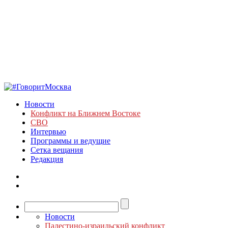
Новости
Конфликт на Ближнем Востоке
СВО
Интервью
Программы и ведущие
Сетка вещания
Редакция
Новости
Палестино-израильский конфликт