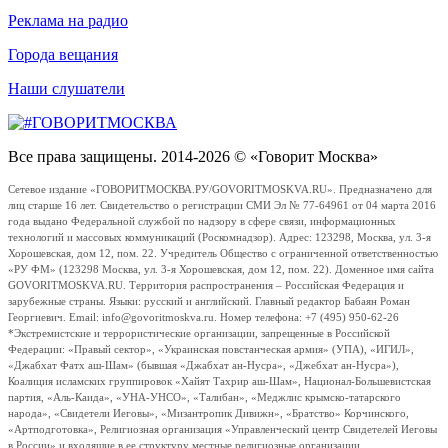
Реклама на радио
Города вещания
Наши слушатели
Все права защищены. 2014-2026 © «Говорит Москва»
Сетевое издание «ГОВОРИТМОСКВА.РУ/GOVORITMOSKVA.RU». Предназначено для
лиц старше 16 лет. Свидетельство о регистрации СМИ Эл № 77-64961 от 04 марта 2016
года выдано Федеральной службой по надзору в сфере связи, информационных
технологий и массовых коммуникаций (Роскомнадзор). Адрес: 123298, Москва, ул. 3-я
Хорошевская, дом 12, пом. 22. Учредитель Общество с ограниченной ответственностью
«РУ ФМ» (123298 Москва, ул. 3-я Хорошевская, дом 12, пом. 22). Доменное имя сайта
GOVORITMOSKVA.RU. Территория распространения – Российская Федерация и
зарубежные страны. Языки: русский и английский. Главный редактор Бабаян Роман
Георгиевич. Email: info@govoritmoskva.ru. Номер телефона: +7 (495) 950-62-26
*Экстремистские и террористические организации, запрещенные в Российской
Федерации: «Правый сектор», «Украинская повстанческая армия» (УПА), «ИГИЛ»,
«Джабхат Фатх аш-Шам» (бывшая «Джабхат ан-Нусра», «Джебхат ан-Нусра»),
Коалиция исламских группировок «Хайят Тахрир аш-Шам», Национал-Большевистская
партия, «Аль-Каида», «УНА-УНСО», «Талибан», «Меджлис крымско-татарского
народа», «Свидетели Иеговы», «Мизантропик Дивижн», «Братство» Корчинского,
«Артподготовка», Религиозная организация «Управленческий центр Свидетелей Иеговы
в России» и входящие в ее структуру местные религиозные организации.