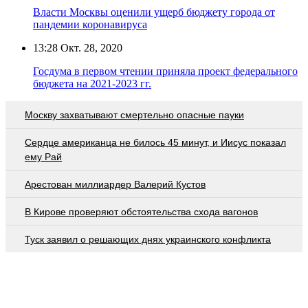
Власти Москвы оценили ущерб бюджету города от
пандемии коронавируса
13:28
Окт. 28, 2020
Госдума в первом чтении приняла проект федерального
бюджета на 2021-2023 гг.
Москву захватывают смертельно опасные пауки
Сердце американца не билось 45 минут, и Иисус показал
ему Рай
Арестован миллиардер Валерий Кустов
В Кирове проверяют обстоятельства схода вагонов
Туск заявил о решающих днях украинского конфликта