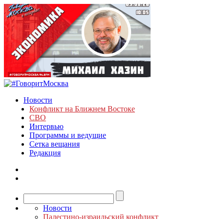
Новости
Конфликт на Ближнем Востоке
СВО
Интервью
Программы и ведущие
Сетка вещания
Редакция
Новости
Палестино-израильский конфликт