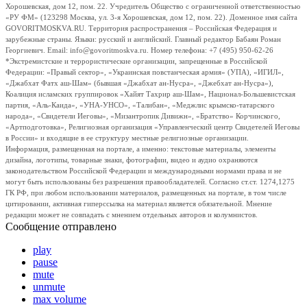
Хорошевская, дом 12, пом. 22. Учредитель Общество с ограниченной ответственностью
«РУ ФМ» (123298 Москва, ул. 3-я Хорошевская, дом 12, пом. 22). Доменное имя сайта
GOVORITMOSKVA.RU. Территория распространения – Российская Федерация и
зарубежные страны. Языки: русский и английский. Главный редактор Бабаян Роман
Георгиевич. Email: info@govoritmoskva.ru. Номер телефона: +7 (495) 950-62-26
*Экстремистские и террористические организации, запрещенные в Российской
Федерации: «Правый сектор», «Украинская повстанческая армия» (УПА), «ИГИЛ»,
«Джабхат Фатх аш-Шам» (бывшая «Джабхат ан-Нусра», «Джебхат ан-Нусра»),
Коалиция исламских группировок «Хайят Тахрир аш-Шам», Национал-Большевистская
партия, «Аль-Каида», «УНА-УНСО», «Талибан», «Меджлис крымско-татарского
народа», «Свидетели Иеговы», «Мизантропик Дивижн», «Братство» Корчинского,
«Артподготовка», Религиозная организация «Управленческий центр Свидетелей Иеговы
в России» и входящие в ее структуру местные религиозные организации.
Информация, размещенная на портале, а именно: текстовые материалы, элементы
дизайна, логотипы, товарные знаки, фотографии, видео и аудио охраняются
законодательством Российской Федерации и международными нормами права и не
могут быть использованы без разрешения правообладателей. Согласно ст.ст. 1274,1275
ГК РФ, при любом использовании материалов, размещенных на портале, в том числе
цитировании, активная гиперссылка на материал является обязательной. Мнение
редакции может не совпадать с мнением отдельных авторов и колумнистов.
Сообщение отправлено
play
pause
mute
unmute
max volume