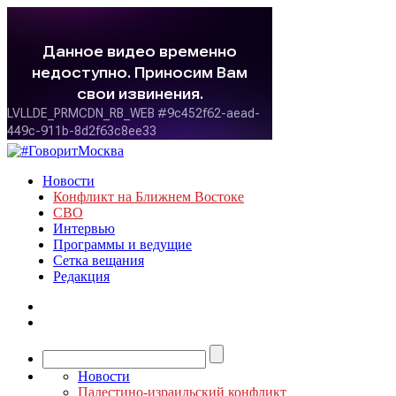
Новости
Конфликт на Ближнем Востоке
СВО
Интервью
Программы и ведущие
Сетка вещания
Редакция
Новости
Палестино-израильский конфликт