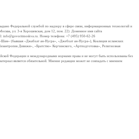
дано Федеральной службой по надзору в сфере связи, информационных технологий и
сква, ул. 3-я Хорошевская, дом 12, пом. 22). Доменное имя сайта
 info@govoritmoskva.ru. Номер телефона: +7 (495) 950-62-26
ш-Шам» (бывшая «Джабхат ан-Нусра», «Джебхат ан-Нусра»), Коалиция исламских
изантропик Дивижн», «Братство» Корчинского, «Артподготовка», Религиозная
ссийской Федерации и международными нормами права и не могут быть использованы без
материал является обязательной. Мнение редакции может не совпадать с мнением