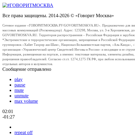
Все права защищены. 2014-2026 © «Говорит Москва»
Сетевое издание «ГОВОРИТМОСКВА.РУ/GOVORITMOSKVA.RU». Предназначено для лиц стар
массовых коммуникаций (Роскомнадзор). Адрес: 123298, Москва, ул. 3-я Хорошевская, д
GOVORITMOSKVA.RU. Территория распространения – Российская Федерация и зарубежные с
*Экстремистские и террористические организации, запрещенные в Российской Федераци
группировок «Хайят Тахрир аш-Шам», Национал-Большевистская партия, «Аль-Каида», 
организация «Управленческий центр Свидетелей Иеговы в России» и входящие в ее струк
Информация, размещенная на портале, а именно: текстовые материалы, элементы дизайна
разрешения правообладателей. Согласно ст.ст. 1274,1275 ГК РФ, при любом использовани
отдельных авторов и колумнистов.
Сообщение отправлено
play
pause
mute
unmute
max volume
02:01
-01:27
repeat off