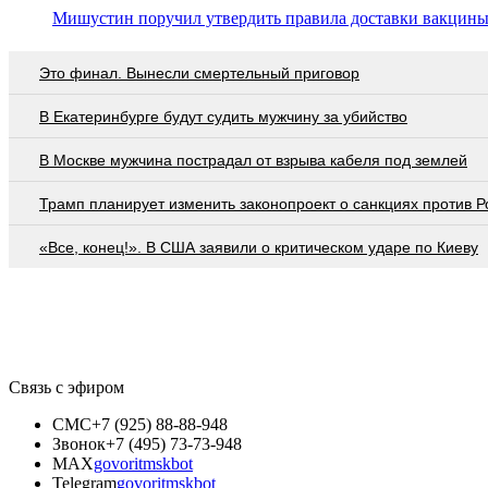
Мишустин поручил утвердить правила доставки вакцины
Это финал. Вынесли смертельный приговор
В Екатеринбурге будут судить мужчину за убийство
В Москве мужчина пострадал от взрыва кабеля под землей
Трамп планирует изменить законопроект о санкциях против Р
«Все, конец!». В США заявили о критическом ударе по Киеву
Связь с эфиром
СМС
+7 (925) 88-88-948
Звонок
+7 (495) 73-73-948
MAX
govoritmskbot
Telegram
govoritmskbot