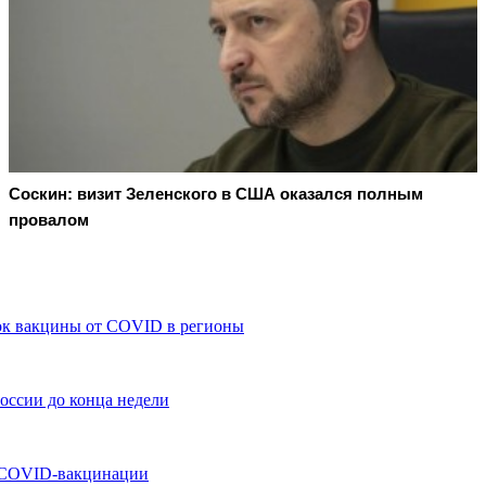
Соскин: визит Зеленского в США оказался полным
провалом
вок вакцины от COVID в регионы
России до конца недели
к COVID-вакцинации