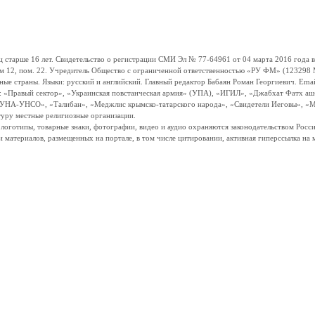
ше 16 лет. Свидетельство о регистрации СМИ Эл № 77-64961 от 04 марта 2016 года вы
ом 12, пом. 22. Учредитель Общество с ограниченной ответственностью «РУ ФМ» (123298 Мо
траны. Языки: русский и английский. Главный редактор Бабаян Роман Георгиевич. Email:
и: «Правый сектор», «Украинская повстанческая армия» (УПА), «ИГИЛ», «Джабхат Фатх а
«УНА-УНСО», «Талибан», «Меджлис крымско-татарского народа», «Свидетели Иеговы», «М
туру местные религиозные организации.
, логотипы, товарные знаки, фотографии, видео и аудио охраняются законодательством Ро
и материалов, размещенных на портале, в том числе цитировании, активная гиперссылка на 