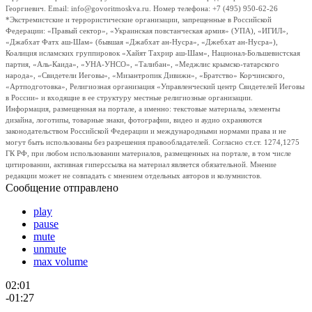
Георгиевич. Email: info@govoritmoskva.ru. Номер телефона: +7 (495) 950-62-26
*Экстремистские и террористические организации, запрещенные в Российской
Федерации: «Правый сектор», «Украинская повстанческая армия» (УПА), «ИГИЛ»,
«Джабхат Фатх аш-Шам» (бывшая «Джабхат ан-Нусра», «Джебхат ан-Нусра»),
Коалиция исламских группировок «Хайят Тахрир аш-Шам», Национал-Большевистская
партия, «Аль-Каида», «УНА-УНСО», «Талибан», «Меджлис крымско-татарского
народа», «Свидетели Иеговы», «Мизантропик Дивижн», «Братство» Корчинского,
«Артподготовка», Религиозная организация «Управленческий центр Свидетелей Иеговы
в России» и входящие в ее структуру местные религиозные организации.
Информация, размещенная на портале, а именно: текстовые материалы, элементы
дизайна, логотипы, товарные знаки, фотографии, видео и аудио охраняются
законодательством Российской Федерации и международными нормами права и не
могут быть использованы без разрешения правообладателей. Согласно ст.ст. 1274,1275
ГК РФ, при любом использовании материалов, размещенных на портале, в том числе
цитировании, активная гиперссылка на материал является обязательной. Мнение
редакции может не совпадать с мнением отдельных авторов и колумнистов.
Сообщение отправлено
play
pause
mute
unmute
max volume
02:01
-01:27