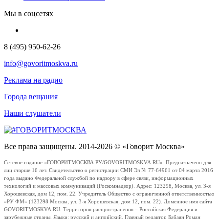
Мы в соцсетях
8 (495) 950-62-26
info@govoritmoskva.ru
Реклама на радио
Города вещания
Наши слушатели
Все права защищены. 2014-2026 © «Говорит Москва»
Сетевое издание «ГОВОРИТМОСКВА.РУ/GOVORITMOSKVA.RU». Предназначено для
лиц старше 16 лет. Свидетельство о регистрации СМИ Эл № 77-64961 от 04 марта 2016
года выдано Федеральной службой по надзору в сфере связи, информационных
технологий и массовых коммуникаций (Роскомнадзор). Адрес: 123298, Москва, ул. 3-я
Хорошевская, дом 12, пом. 22. Учредитель Общество с ограниченной ответственностью
«РУ ФМ» (123298 Москва, ул. 3-я Хорошевская, дом 12, пом. 22). Доменное имя сайта
GOVORITMOSKVA.RU. Территория распространения – Российская Федерация и
зарубежные страны. Языки: русский и английский. Главный редактор Бабаян Роман