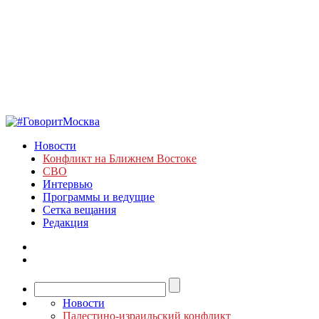
Новости
Конфликт на Ближнем Востоке
СВО
Интервью
Программы и ведущие
Сетка вещания
Редакция
Новости
Палестино-израильский конфликт