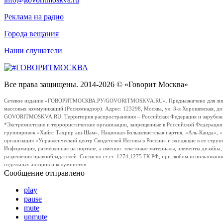
Реклама на радио
Города вещания
Наши слушатели
Все права защищены. 2014-2026 © «Говорит Москва»
Сетевое издание «ГОВОРИТМОСКВА.РУ/GOVORITMOSKVA.RU». Предназначено для лиц стар
массовых коммуникаций (Роскомнадзор). Адрес: 123298, Москва, ул. 3-я Хорошевская, д
GOVORITMOSKVA.RU. Территория распространения – Российская Федерация и зарубежные с
*Экстремистские и террористические организации, запрещенные в Российской Федераци
группировок «Хайят Тахрир аш-Шам», Национал-Большевистская партия, «Аль-Каида», 
организация «Управленческий центр Свидетелей Иеговы в России» и входящие в ее струк
Информация, размещенная на портале, а именно: текстовые материалы, элементы дизайна
разрешения правообладателей. Согласно ст.ст. 1274,1275 ГК РФ, при любом использовани
отдельных авторов и колумнистов.
Сообщение отправлено
play
pause
mute
unmute