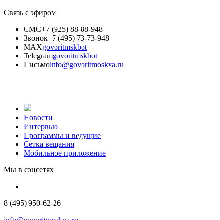
Связь с эфиром
СМС
+7 (925) 88-88-948
Звонок
+7 (495) 73-73-948
MAX
govoritmskbot
Telegram
govoritmskbot
Письмо
info@govoritmoskva.ru
Новости
Интервью
Программы и ведущие
Сетка вещания
Мобильное приложение
Мы в соцсетях
8 (495) 950-62-26
info@govoritmoskva.ru