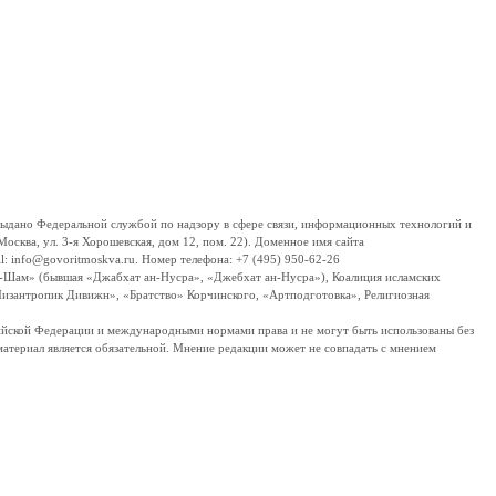
дано Федеральной службой по надзору в сфере связи, информационных технологий и
сква, ул. 3-я Хорошевская, дом 12, пом. 22). Доменное имя сайта
 info@govoritmoskva.ru. Номер телефона: +7 (495) 950-62-26
ш-Шам» (бывшая «Джабхат ан-Нусра», «Джебхат ан-Нусра»), Коалиция исламских
изантропик Дивижн», «Братство» Корчинского, «Артподготовка», Религиозная
ссийской Федерации и международными нормами права и не могут быть использованы без
материал является обязательной. Мнение редакции может не совпадать с мнением