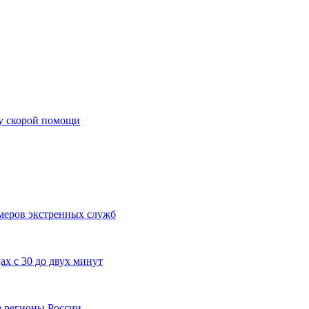
ту скорой помощи
меров экстренных служб
ах с 30 до двух минут
е регионы России