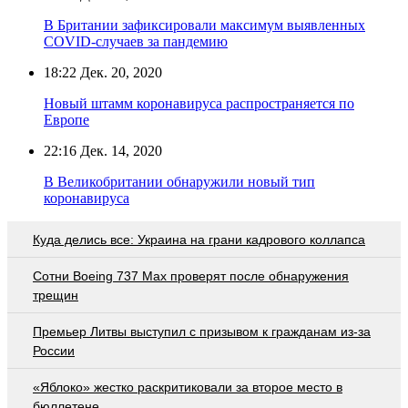
В Британии зафиксировали максимум выявленных
COVID-случаев за пандемию
18:22
Дек. 20, 2020
Новый штамм коронавируса распространяется по
Европе
22:16
Дек. 14, 2020
В Великобритании обнаружили новый тип
коронавируса
Куда делись все: Украина на грани кадрового коллапса
Сотни Boeing 737 Max проверят после обнаружения
трещин
Премьер Литвы выступил с призывом к гражданам из-за
России
«Яблоко» жестко раскритиковали за второе место в
бюллетене