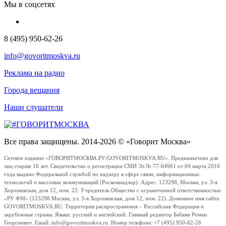
Мы в соцсетях
8 (495) 950-62-26
info@govoritmoskva.ru
Реклама на радио
Города вещания
Наши слушатели
Все права защищены. 2014-2026 © «Говорит Москва»
Сетевое издание «ГОВОРИТМОСКВА.РУ/GOVORITMOSKVA.RU». Предназначено для
лиц старше 16 лет. Свидетельство о регистрации СМИ Эл № 77-64961 от 04 марта 2016
года выдано Федеральной службой по надзору в сфере связи, информационных
технологий и массовых коммуникаций (Роскомнадзор). Адрес: 123298, Москва, ул. 3-я
Хорошевская, дом 12, пом. 22. Учредитель Общество с ограниченной ответственностью
«РУ ФМ» (123298 Москва, ул. 3-я Хорошевская, дом 12, пом. 22). Доменное имя сайта
GOVORITMOSKVA.RU. Территория распространения – Российская Федерация и
зарубежные страны. Языки: русский и английский. Главный редактор Бабаян Роман
Георгиевич. Email: info@govoritmoskva.ru. Номер телефона: +7 (495) 950-62-26