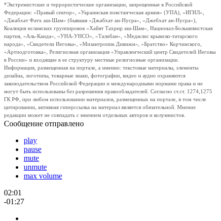
*Экстремистские и террористические организации, запрещенные в Российской
Федерации: «Правый сектор», «Украинская повстанческая армия» (УПА), «ИГИЛ»,
«Джабхат Фатх аш-Шам» (бывшая «Джабхат ан-Нусра», «Джебхат ан-Нусра»),
Коалиция исламских группировок «Хайят Тахрир аш-Шам», Национал-Большевистская
партия, «Аль-Каида», «УНА-УНСО», «Талибан», «Меджлис крымско-татарского
народа», «Свидетели Иеговы», «Мизантропик Дивижн», «Братство» Корчинского,
«Артподготовка», Религиозная организация «Управленческий центр Свидетелей Иеговы
в России» и входящие в ее структуру местные религиозные организации.
Информация, размещенная на портале, а именно: текстовые материалы, элементы
дизайна, логотипы, товарные знаки, фотографии, видео и аудио охраняются
законодательством Российской Федерации и международными нормами права и не
могут быть использованы без разрешения правообладателей. Согласно ст.ст. 1274,1275
ГК РФ, при любом использовании материалов, размещенных на портале, в том числе
цитировании, активная гиперссылка на материал является обязательной. Мнение
редакции может не совпадать с мнением отдельных авторов и колумнистов.
Сообщение отправлено
play
pause
mute
unmute
max volume
02:01
-01:27