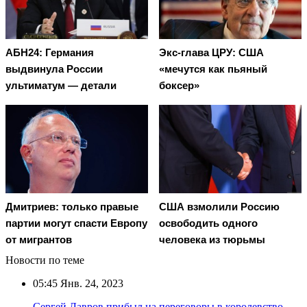
АБН24: Германия
Экс-глава ЦРУ: США
выдвинула России
«мечутся как пьяный
ультиматум — детали
боксер»
Дмитриев: только правые
США взмолили Россию
партии могут спасти Европу
освободить одного
от мигрантов
человека из тюрьмы
Новости по теме
05:45
Янв. 24, 2023
Сергей Лавров прибыл на переговоры в королевство