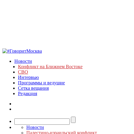
Новости
Конфликт на Ближнем Востоке
СВО
Интервью
Программы и ведущие
Сетка вещания
Редакция
Новости
Палестино-израильский конфликт