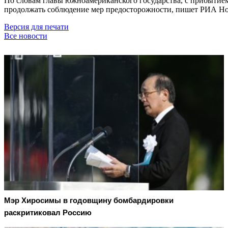
По словам главы южноамериканского государства, с прибытием
продолжать соблюдение мер предосторожности, пишет РИА Но
Версия для печати
Все новости
Мэр Хиросимы в годовщину бомбардировки
раскритиковал Россию