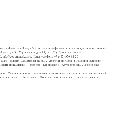
дано Федеральной службой по надзору в сфере связи, информационных технологий и
сква, ул. 3-я Хорошевская, дом 12, пом. 22). Доменное имя сайта
 info@govoritmoskva.ru. Номер телефона: +7 (495) 950-62-26
ш-Шам» (бывшая «Джабхат ан-Нусра», «Джебхат ан-Нусра»), Коалиция исламских
изантропик Дивижн», «Братство» Корчинского, «Артподготовка», Религиозная
ссийской Федерации и международными нормами права и не могут быть использованы без
материал является обязательной. Мнение редакции может не совпадать с мнением