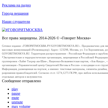
Реклама на радио
Города вещания
Наши слушатели
Все права защищены. 2014-2026 © «Говорит Москва»
Сетевое издание «ГОВОРИТМОСКВА.РУ/GOVORITMOSKVA.RU». Предназначено для лиц стар
массовых коммуникаций (Роскомнадзор). Адрес: 123298, Москва, ул. 3-я Хорошевская, д
GOVORITMOSKVA.RU. Территория распространения – Российская Федерация и зарубежные с
*Экстремистские и террористические организации, запрещенные в Российской Федераци
группировок «Хайят Тахрир аш-Шам», Национал-Большевистская партия, «Аль-Каида», 
организация «Управленческий центр Свидетелей Иеговы в России» и входящие в ее струк
Информация, размещенная на портале, а именно: текстовые материалы, элементы дизайна
разрешения правообладателей. Согласно ст.ст. 1274,1275 ГК РФ, при любом использовани
отдельных авторов и колумнистов.
Сообщение отправлено
play
pause
mute
unmute
max volume