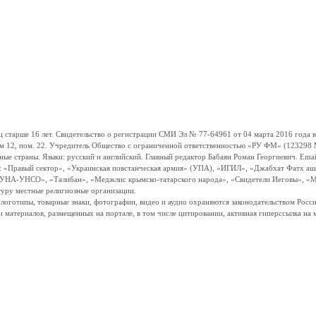
ше 16 лет. Свидетельство о регистрации СМИ Эл № 77-64961 от 04 марта 2016 года вы
ом 12, пом. 22. Учредитель Общество с ограниченной ответственностью «РУ ФМ» (123298 Мо
траны. Языки: русский и английский. Главный редактор Бабаян Роман Георгиевич. Email:
и: «Правый сектор», «Украинская повстанческая армия» (УПА), «ИГИЛ», «Джабхат Фатх а
«УНА-УНСО», «Талибан», «Меджлис крымско-татарского народа», «Свидетели Иеговы», «М
туру местные религиозные организации.
, логотипы, товарные знаки, фотографии, видео и аудио охраняются законодательством Ро
и материалов, размещенных на портале, в том числе цитировании, активная гиперссылка на 