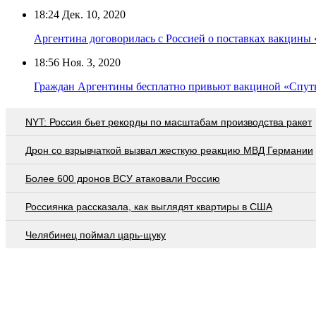
18:24
Дек. 10, 2020
Аргентина договорилась с Россией о поставках вакцины
18:56
Ноя. 3, 2020
Граждан Аргентины бесплатно привьют вакциной «Спут
NYT: Россия бьет рекорды по масштабам производства ракет
Дрон со взрывчаткой вызвал жесткую реакцию МВД Германии
Более 600 дронов ВСУ атаковали Россию
Россиянка рассказала, как выглядят квартиры в США
Челябинец поймал царь-щуку