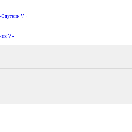
 «Спутник V»
ник V»