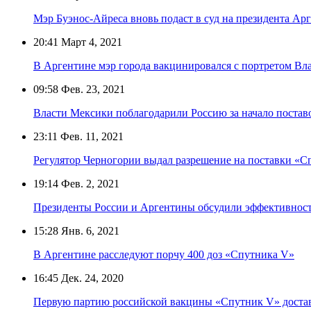
Мэр Буэнос-Айреса вновь подаст в суд на президента А
20:41
Март 4, 2021
В Аргентине мэр города вакцинировался с портретом Вл
09:58
Фев. 23, 2021
Власти Мексики поблагодарили Россию за начало поста
23:11
Фев. 11, 2021
Регулятор Черногории выдал разрешение на поставки «С
19:14
Фев. 2, 2021
Президенты России и Аргентины обсудили эффективнос
15:28
Янв. 6, 2021
В Аргентине расследуют порчу 400 доз «Спутника V»
16:45
Дек. 24, 2020
Первую партию российской вакцины «Спутник V» доста