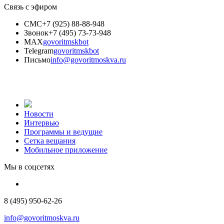
Связь с эфиром
СМС
+7 (925) 88-88-948
Звонок
+7 (495) 73-73-948
MAX
govoritmskbot
Telegram
govoritmskbot
Письмо
info@govoritmoskva.ru
Новости
Интервью
Программы и ведущие
Сетка вещания
Мобильное приложение
Мы в соцсетях
8 (495) 950-62-26
info@govoritmoskva.ru