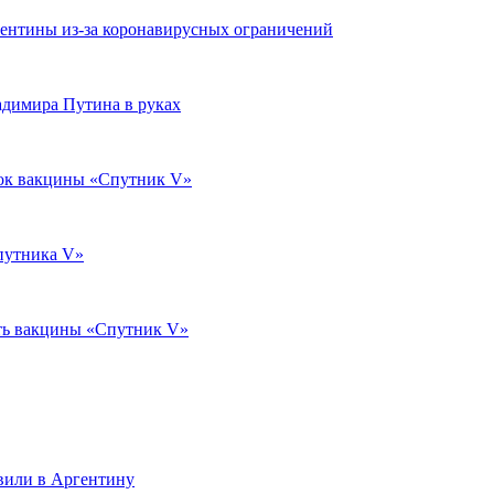
ргентины из-за коронавирусных ограничений
адимира Путина в руках
вок вакцины «Спутник V»
путника V»
ть вакцины «Спутник V»
вили в Аргентину