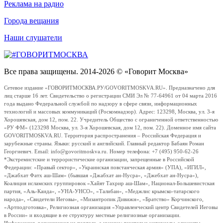
Реклама на радио
Города вещания
Наши слушатели
Все права защищены. 2014-2026 © «Говорит Москва»
Сетевое издание «ГОВОРИТМОСКВА.РУ/GOVORITMOSKVA.RU». Предназначено для
лиц старше 16 лет. Свидетельство о регистрации СМИ Эл № 77-64961 от 04 марта 2016
года выдано Федеральной службой по надзору в сфере связи, информационных
технологий и массовых коммуникаций (Роскомнадзор). Адрес: 123298, Москва, ул. 3-я
Хорошевская, дом 12, пом. 22. Учредитель Общество с ограниченной ответственностью
«РУ ФМ» (123298 Москва, ул. 3-я Хорошевская, дом 12, пом. 22). Доменное имя сайта
GOVORITMOSKVA.RU. Территория распространения – Российская Федерация и
зарубежные страны. Языки: русский и английский. Главный редактор Бабаян Роман
Георгиевич. Email: info@govoritmoskva.ru. Номер телефона: +7 (495) 950-62-26
*Экстремистские и террористические организации, запрещенные в Российской
Федерации: «Правый сектор», «Украинская повстанческая армия» (УПА), «ИГИЛ»,
«Джабхат Фатх аш-Шам» (бывшая «Джабхат ан-Нусра», «Джебхат ан-Нусра»),
Коалиция исламских группировок «Хайят Тахрир аш-Шам», Национал-Большевистская
партия, «Аль-Каида», «УНА-УНСО», «Талибан», «Меджлис крымско-татарского
народа», «Свидетели Иеговы», «Мизантропик Дивижн», «Братство» Корчинского,
«Артподготовка», Религиозная организация «Управленческий центр Свидетелей Иеговы
в России» и входящие в ее структуру местные религиозные организации.