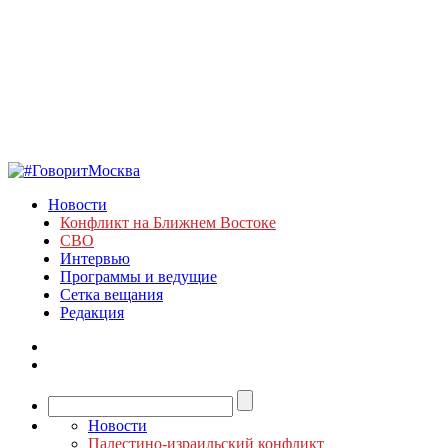
Новости
Конфликт на Ближнем Востоке
СВО
Интервью
Программы и ведущие
Сетка вещания
Редакция
Новости
Палестино-израильский конфликт