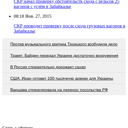
СКР начал проверку обстоятельств схода с рельсов 25
вагонов с углём в Забайкалье
08:18
Янв. 27, 2015
СКР проводит проверку после схода грузовых вагонов в
Забайкалье
Против музыкального критика Троицкого возбудили дело
Трамп: Байден передал Украине достаточно вооружения
В России стремительно дорожает сахар
США: Иран готовит 100-тысячную армию для Украины
Варшава отреагировала на перенос посольства РФ
Связь с эфиром