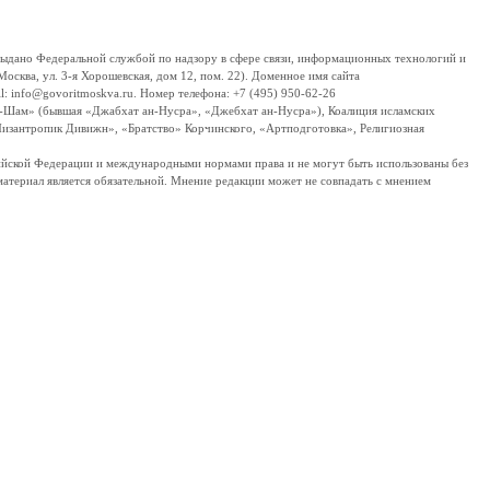
дано Федеральной службой по надзору в сфере связи, информационных технологий и
сква, ул. 3-я Хорошевская, дом 12, пом. 22). Доменное имя сайта
 info@govoritmoskva.ru. Номер телефона: +7 (495) 950-62-26
ш-Шам» (бывшая «Джабхат ан-Нусра», «Джебхат ан-Нусра»), Коалиция исламских
изантропик Дивижн», «Братство» Корчинского, «Артподготовка», Религиозная
ссийской Федерации и международными нормами права и не могут быть использованы без
материал является обязательной. Мнение редакции может не совпадать с мнением