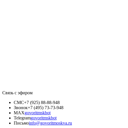
Связь с эфиром
СМС
+7 (925) 88-88-948
Звонок
+7 (495) 73-73-948
MAX
govoritmskbot
Telegram
govoritmskbot
Письмо
info@govoritmoskva.ru