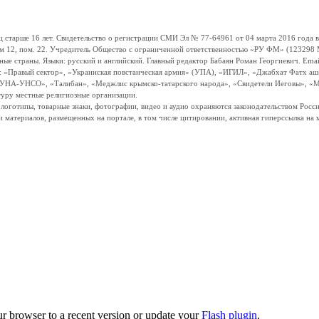
ше 16 лет. Свидетельство о регистрации СМИ Эл № 77-64961 от 04 марта 2016 года вы
ом 12, пом. 22. Учредитель Общество с ограниченной ответственностью «РУ ФМ» (123298 Мо
траны. Языки: русский и английский. Главный редактор Бабаян Роман Георгиевич. Email:
и: «Правый сектор», «Украинская повстанческая армия» (УПА), «ИГИЛ», «Джабхат Фатх а
«УНА-УНСО», «Талибан», «Меджлис крымско-татарского народа», «Свидетели Иеговы», «М
туру местные религиозные организации.
, логотипы, товарные знаки, фотографии, видео и аудио охраняются законодательством Ро
и материалов, размещенных на портале, в том числе цитировании, активная гиперссылка на 
ur browser to a recent version or update your
Flash plugin
.