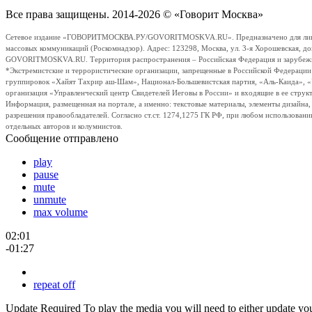
Все права защищены. 2014-2026 © «Говорит Москва»
Сетевое издание «ГОВОРИТМОСКВА.РУ/GOVORITMOSKVA.RU». Предназначено для лиц стар
массовых коммуникаций (Роскомнадзор). Адрес: 123298, Москва, ул. 3-я Хорошевская, д
GOVORITMOSKVA.RU. Территория распространения – Российская Федерация и зарубежные с
*Экстремистские и террористические организации, запрещенные в Российской Федераци
группировок «Хайят Тахрир аш-Шам», Национал-Большевистская партия, «Аль-Каида», 
организация «Управленческий центр Свидетелей Иеговы в России» и входящие в ее струк
Информация, размещенная на портале, а именно: текстовые материалы, элементы дизайна
разрешения правообладателей. Согласно ст.ст. 1274,1275 ГК РФ, при любом использовани
отдельных авторов и колумнистов.
Сообщение отправлено
play
pause
mute
unmute
max volume
02:01
-01:27
repeat off
Update Required
To play the media you will need to either update yo